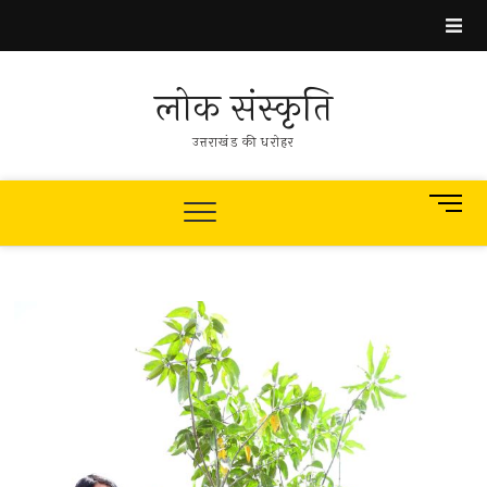
Skip
to
content
लोक संस्कृति
उत्तराखंड की धरोहर
M
e
n
u
B
u
t
t
o
n