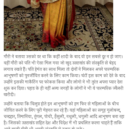
गौरी ने बताया उसको डर था कि कहीं शादी के बाद वो इन सबसे दूर न हो जाए।
वहीं गौरी को पति भी ऐसा मिल गया जो खुद उत्तराखंड की संस्कृति से बेहद
लगाव रखते हैं। पति हेमंत का साथ मिला तो दोनों ने मिलकर अपने पारम्परिक
आभूषणों को पुनर्जीवित करने के लिए काम किया। घंटों इस काम को देने के बाद
उन्होंने इसकी मार्केटिंग पर फोकस किया और लोगो ने भी तुरंत अपना प्यार देना
शुरू कर दिया। पहाड़ के ही नहीं अन्य जगहों के लोगों ने भी ये पारम्परिक ज्वैलरी
खरीदी।
उन्होंने बताया कि विलुप्त होते इन आभूषणों को हम फिर से महिलाओं के बीच
जीवित करने के लिए पूरी मेहनत कर रहे हैं। यहां महिलाओं का समूह गुलोबन्द,
चन्द्रहार, तिमानिया, तुंगल, पोची, हँसुली, नथुली, धगुली आदि आभूषण बना रहा
है। जिसको उत्तराखंड सहित देश और विदेश में भी प्रचलित करना चाहते हैं ताकि