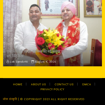
कुमाऊँ में भी शिक्षा-स्वास्थ्य की नई अलख जगाए एसजीआरआर ग्रुप:
राम सिंह कैड़ा
Lok Sanskriti
August 4, 2026
HOME
ABOUT US
CONTACT US
DMCA
PRIVACY POLICY
लोक संस्कृति
| © COPYRIGHT 2021 ALL RIGHT RESERVED