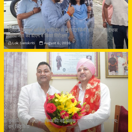
दिल्ली-देहरादून आर्थिक कॉरिडोर से जुड़ी 12 किमी ग्रीनफील्ड बाईपास
परियोजना का डीएम ने किया निरीक्षण
Lok Sanskriti
August 6, 2026
कुमाऊँ में भी शिक्षा-स्वास्थ्य की नई अलख जगाए एसजीआरआर ग्रुप:
राम सिंह कैड़ा