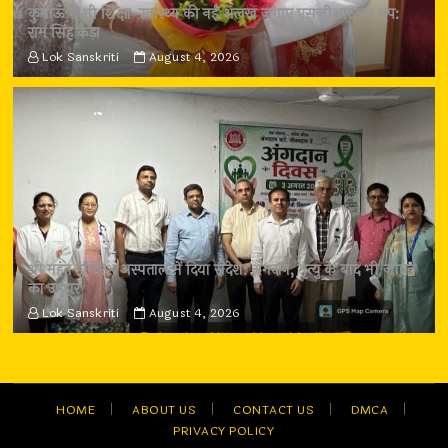
कुमाऊँ में भी शिक्षा-स्वास्थ्य की नई अलख जगाए एसजीआरआर ग्रुप:
राम सिंह कैड़ा
Lok Sanskriti
August 4, 2026
श्री महंत इन्दिरेश अस्पताल में दिया संदेश: अंगदान, मृत्यु के बाद भी जीवन
का उपहार
Lok Sanskriti
August 4, 2026
HOME
ABOUT US
CONTACT US
DMCA
PRIVACY POLICY