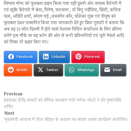
सिमरन मोगा को पुरस्कार प्रदान किया गया वहीं दूसरी ओर जनरल कैटेगरी में
एवं स्टूडेंट कैटेगरी में श्रेया, निमेष, फरजाना , डॉ बिनु भदौरिया, प्रिंसी, कविता
पाल, अदिति शर्मा, सोनम घई ,जसलीन कौर, यशिका गुप्ता एवं पीयूष को
पुरस्कार देकर सम्मानित किया गया जानकारी देते हुए प्रिया गुलाटी ने बताया कि
अब यह 15 लोग दिल्ली में होने वाले नेशनल पिचिंग कंपटीशन के लिए प्रतिभा
करेंगे इस मौके पर ग्रह कॉम की ओर से सभी प्रतिभागियों एवं जूरी मेंबर्स आदि
को गिफ्ट भी प्रदान किए गए।
Facebook
LinkedIn
Pinterest
Reddit
Twitter
WhatsApp
Email
Post
Previous
Previous
post:
हवलदार दीपेंद्र कंडारी को सैनिक कल्याण मंत्री गणेश जोशी ने की पुष्पांजलि
navigation
अर्पित
Next
Next
post:
मुख्यमंत्री आवास में तीज त्यौहार के अवसर पर सावन उत्सव कार्यक्रम आयोजित