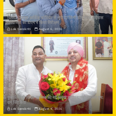
दिल्ली-देहरादून आर्थिक कॉरिडोर से जुड़ी 12 किमी ग्रीनफील्ड बाईपास
परियोजना का डीएम ने किया निरीक्षण
Lok Sanskriti
August 6, 2026
कुमाऊँ में भी शिक्षा-स्वास्थ्य की नई अलख जगाए एसजीआरआर ग्रुप:
राम सिंह कैड़ा
Lok Sanskriti
August 4, 2026