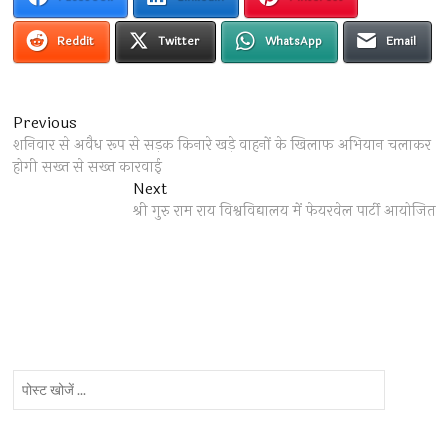
Reddit
Twitter
WhatsApp
Email
Post
Previous
Previous
post:
शनिवार से अवैध रूप से सड़क किनारे खड़े वाहनों के खिलाफ अभियान चलाकर
navigation
होगी सख्त से सख्त कारवाई
Next
Next
post:
श्री गुरु राम राय विश्वविद्यालय में फेयरवेल पार्टी आयोजित
पोस्ट
खोजें
...