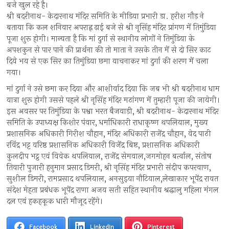
बजे खुल रहे है।
श्री बदरीनाथ- केदारनाथ मंदिर समिति के मीडिया प्रभारी डा. हरीश गौड़ ने
बताया कि कल शनिवार अपराह्न ढ़ाई बजे से श्री नृसिंह मंदिर प्रांगण में तिमुंडिया
पूजा शुरू होगी। मान्यता है कि मां दुर्गा से स्थानीय लोगों ने तिमुंडिया के
अपशकुन से पार पाने की प्रार्थना की तो माता ने उसके तीन में से दो सिर काट
दिये भय से एक सिर का तिमुंडिया छमा याचनाकर मां दुर्गा की शरण में चला
गया।
मां दुर्गा ने उसे छमा कर दिया और आशीर्वाद दिया कि जब भी श्री बदरीनाथ धाम
यात्रा शुरू होगी उससे पहले श्री नृसिंह मंदिर मठांगण में तुम्हारी पूजा की जायेगी।
इस अवसर पर तिमुंडिया के पश्वा भरत बैजवाड़ी, श्री बदरीनाथ- केदारनाथ मंदिर
समिति के उपाध्यक्ष किशोर पंवार, धर्माधिकारी राधाकृष्ण थपलियाल, मुख्य
प्रशासनिक अधिकारी गिरीश चौहान, मंदिर अधिकारी राजेंद्र चौहान, वेद पाठी
रविंद्र भट्ट वरिष्ठ प्रशासनिक अधिकारी विजेंद्र बिष्ट, प्रशासनिक अधिकारी
कुलदीप भट्ठ एवं विवेक थपलियाल, राजेंद्र सेमवाल,जगमोहन बर्त्वाल, संतोष
तिवारी पुजारी हनुमान प्रसाद डिमरी, श्री नृसिंह मंदिर प्रभारी संदीप कपरवाण,
सुशील डिमरी, रामप्रसाद थपलियाल, अनसुइया नौटियाल,लेखाकार भूपेंद्र रावत
संदेश मेहता प्रबंधक भूपेंद्र राणा अजय सती सहित स्थानीय श्रद्धालु महिला मंगल
दल एवं हकहकूक धारी मौजूद रहेंगे।
Facebook
LinkedIn
Pinterest