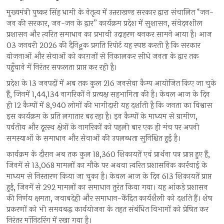
मुख्यमंत्री पुष्कर सिंह धामी के नेतृत्व में उत्तराखण्ड सरकार द्वारा संचालित “जन-
जन की सरकार, जन-जन के द्वार” कार्यक्रम प्रदेश में सुशासन, संवेदनशील
प्रशासन और त्वरित समाधान का प्रभावी उदाहरण बनकर सामने आया है। आज
03 जनवरी 2026 की दैनिgक प्रगति रिपोर्ट यह स्पष्ट करती है कि सरकार
योजनाओं और सेवाओं को काग़ज़ों से निकालकर सीधे जनता के द्वार तक
पहुँचाने में निरंतर सफलता प्राप्त कर रही है।
प्रदेश के 13 जनपदों में अब तक कुल 216 जनसेवा कैम्प आयोजित किए जा चुके
हैं, जिनमें 1,44,134 नागरिकों ने प्रत्यक्ष सहभागिता की है। केवल आज के दिन
ही 12 कैम्पों में 8,940 लोगों की भागीदारी यह दर्शाती है कि जनता का विश्वास
इस कार्यक्रम के प्रति लगातार बढ़ रहा है। इन कैम्पों के माध्यम से ग्रामीण,
पर्वतीय और दूरस्थ क्षेत्रों के नागरिकों को पहली बार एक ही मंच पर अपनी
समस्याओं के समाधान और सेवाओं की उपलब्धता सुनिश्चित हुई है।
कार्यक्रम के दौरान अब तक कुल 18,360 शिकायतें एवं प्रार्थना पत्र प्राप्त हुए हैं,
जिनमें से 13,068 मामलों का मौके पर अथवा त्वरित प्रशासनिक कार्रवाई के
माध्यम से निस्तारण किया जा चुका है। केवल आज के दिन 613 शिकायतें प्राप्त
हुईं, जिनमें से 292 मामलों का समाधान तुरंत किया गया। यह आंकड़े प्रशासन
की निर्णय क्षमता, जवाबदेही और समाधान-केंद्रित कार्यशैली को दर्शाते हैं। शेष
प्रकरणों को भी समयबद्ध कार्ययोजना के तहत संबंधित विभागों को प्रेषित कर
निरंतर मॉनिटरिंग में रखा गया है।