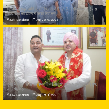
दिल्ली-देहरादून आर्थिक कॉरिडोर से जुड़ी 12 किमी ग्रीनफील्ड बाईपास
परियोजना का डीएम ने किया निरीक्षण
Lok Sanskriti
August 6, 2026
कुमाऊँ में भी शिक्षा-स्वास्थ्य की नई अलख जगाए एसजीआरआर ग्रुप:
राम सिंह कैड़ा
Lok Sanskriti
August 4, 2026