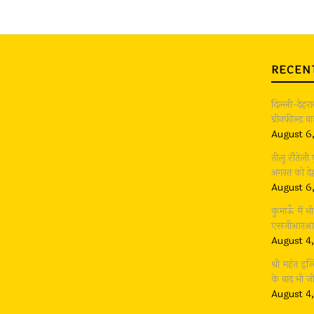
RECEN
दिल्ली-देहर
ग्रीनफील्ड 
August 6
तीलू रौतेली
अगस्त को देह
August 6
कुमाऊँ में 
एसजीआरआर ग
August 4
श्री महंत इन्
के बाद भी 
August 4