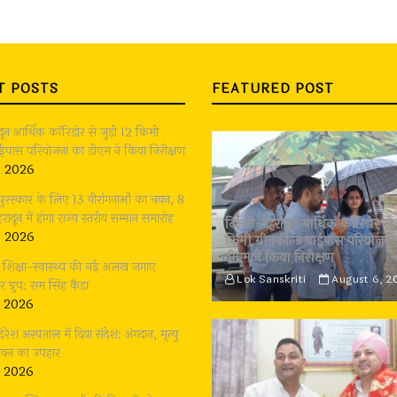
T POSTS
FEATURED POST
ादून आर्थिक कॉरिडोर से जुड़ी 12 किमी
बाईपास परियोजना का डीएम ने किया निरीक्षण
, 2026
 पुरस्कार के लिए 13 वीरांगनाओं का चयन, 8
रादून में होगा राज्य स्तरीय सम्मान समारोह
दिल्ली-देहरादून आर्थिक कॉरिडोर से 
, 2026
किमी ग्रीनफील्ड बाईपास परियोजना
डीएम ने किया निरीक्षण
भी शिक्षा-स्वास्थ्य की नई अलख जगाए
Lok Sanskriti
August 6, 2
्रुप: राम सिंह कैड़ा
, 2026
दिरेश अस्पताल में दिया संदेश: अंगदान, मृत्यु
जीवन का उपहार
, 2026