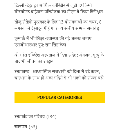
दिल्ली-देहरादून आर्थिक कॉरिडोर से जुड़ी 12 किमी
ग्रीनफील्ड बाईपास परियोजना का डीएम ने किया निरीक्षण
तीलू रौतेली पुरस्कार के लिए 13 वीरांगनाओं का चयन, 8
अगस्त को देहरादून में होगा राज्य स्तरीय सम्मान समारोह
कुमाऊँ में भी शिक्षा-स्वास्थ्य की नई अलख जगाए
एसजीआरआर ग्रुप: राम सिंह कैड़ा
श्री महंत इन्दिरेश अस्पताल में दिया संदेश: अंगदान, मृत्यु के
बाद भी जीवन का उपहार
उत्तराखण्ड : आध्यात्मिक राजधानी की दिशा में बढ़े कदम,
चारधाम के साथ ही अन्य मंदिरों में भी भक्तों की संख्या बढ़ी
POPULAR CATEGORIES
उत्तराखंड का परिचय
(194)
खानपान
(53)