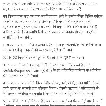
कारण विश्व में एक विशिष्ट स्थान रखता है। प्रदेश में विश्व प्रसिद्ध चारधाम यात्रा
हेतु वनाग्नि प्रबन्धन / नियंत्रण के लिए विशेष प्रयास किये गये हैं।
वन विभाग द्वारा चारधाम यात्रा मार्गों एवं वन क्षेत्रों के समीप स्थित विभिन्न पर्यटक
स्थलों आदि पर प्रतिवर्ष वनाग्नि रोकथाम / नियंत्रण की समुचित व्यवस्था
सुनिश्चित करने हेतु वन मुख्यालय स्तर से निम्नानुसार निर्देश निर्गत किये गये हैं,
ताकि यात्रा के दौरान वनाग्नि नियंत्रण / प्रबन्धन की कार्यवाही सुगमतापूर्वक
संचालित की जा सके :-
1. चारधाम यात्रा मार्गों के अन्तर्गत स्थित मॉडल क्रू-स्टेशनों/क्रू-स्टेशनों में पर्याप्त
संसाधनों एवं क्रू-सदस्यों की व्यवस्था सुनिश्चित की जाये।
2. प्रति 20 किलोमीटर की दूरी के Stretch में QRT का गठन।
3. यात्रा मार्गों पर मोबाइल क्रू टीमों को 24×7 संचालित करने हेतु प्रत्येक
Quick Response Team (QRT) के साथ नियमित कार्मिकों के अतिरिक्त
04 फायर वाचरों की तैनाती।
4. चारधाम यात्रा मार्गों के निकट स्थित होटल, ढ़ाबों, रेस्त्रां, दुकान मालिकों एवं
उनके स्टाफ के सदस्यों तथा परिवहन निगम / टैक्सी चालकों / परिचालकों से
भी समन्वय स्थापित कर वनाग्नि नियंत्रण / रोकथाम हेतु प्रेरित किया जाये।
5. वनाग्नि रोकथाम / नियंत्रण हेतु आम जनमानस / वन पंचायतों / ग्रामपंचायतों