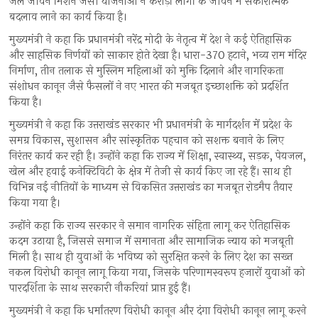
जल जीवन मिशन जैसी योजनाओं ने करोड़ों लोगों के जीवन में सकारात्मक
बदलाव लाने का कार्य किया है।
मुख्यमंत्री ने कहा कि प्रधानमंत्री नरेंद्र मोदी के नेतृत्व में देश ने कई ऐतिहासिक
और साहसिक निर्णयों को साकार होते देखा है। धारा-370 हटाने, भव्य राम मंदिर
निर्माण, तीन तलाक से मुस्लिम महिलाओं को मुक्ति दिलाने और नागरिकता
संशोधन कानून जैसे फैसलों ने नए भारत की मजबूत इच्छाशक्ति को प्रदर्शित
किया है।
मुख्यमंत्री ने कहा कि उत्तराखंड सरकार भी प्रधानमंत्री के मार्गदर्शन में प्रदेश के
समग्र विकास, सुशासन और सांस्कृतिक पहचान को सशक्त बनाने के लिए
निरंतर कार्य कर रही है। उन्होंने कहा कि राज्य में शिक्षा, स्वास्थ्य, सड़क, पेयजल,
खेल और हवाई कनेक्टिविटी के क्षेत्र में तेजी से कार्य किए जा रहे हैं। साथ ही
विभिन्न नई नीतियों के माध्यम से विकसित उत्तराखंड का मजबूत रोडमैप तैयार
किया गया है।
उन्होंने कहा कि राज्य सरकार ने समान नागरिक संहिता लागू कर ऐतिहासिक
कदम उठाया है, जिससे समाज में समानता और सामाजिक न्याय को मजबूती
मिली है। साथ ही युवाओं के भविष्य को सुरक्षित करने के लिए देश का सख्त
नकल विरोधी कानून लागू किया गया, जिसके परिणामस्वरूप हजारों युवाओं को
पारदर्शिता के साथ सरकारी नौकरियां प्राप्त हुई हैं।
मुख्यमंत्री ने कहा कि धर्मांतरण विरोधी कानून और दंगा विरोधी कानून लागू करने