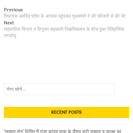
Post
Previous
Previous
post:
विधायक अरविंद पांडेय के आवास पहुंचकर मुख्यमंत्री ने की परिजनों से की भेंट
navigation
Next
Next
post:
सहकारिता विभाग व त्रिभुवन सहकारी विश्वविद्यालय के बीच हुआ ऐतिहासिक
एमओयू
पोस्ट
खोजें
...
RECENT POSTS
‘सम्मान सेतु’ शिविर में गूंजा कांवड़ यात्रा के दौरान नारी सम्मान व सुरक्षा का