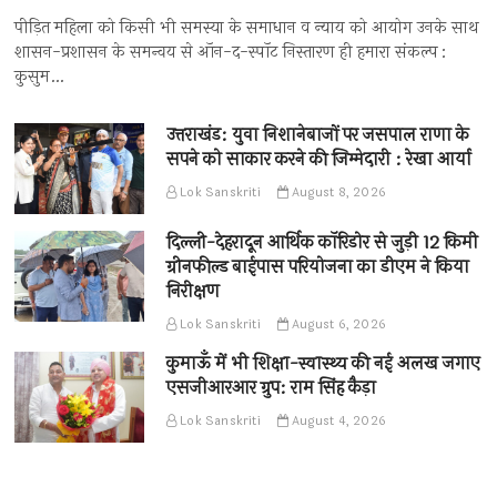
पीड़ित महिला को किसी भी समस्या के समाधान व न्याय को आयोग उनके साथ
शासन-प्रशासन के समन्वय से ऑन-द-स्पॉट निस्तारण ही हमारा संकल्प :
कुसुम…
उत्तराखंड: युवा निशानेबाजों पर जसपाल राणा के
सपने को साकार करने की जिम्मेदारी : रेखा आर्या
Lok Sanskriti
August 8, 2026
दिल्ली-देहरादून आर्थिक कॉरिडोर से जुड़ी 12 किमी
ग्रीनफील्ड बाईपास परियोजना का डीएम ने किया
निरीक्षण
Lok Sanskriti
August 6, 2026
कुमाऊँ में भी शिक्षा-स्वास्थ्य की नई अलख जगाए
एसजीआरआर ग्रुप: राम सिंह कैड़ा
Lok Sanskriti
August 4, 2026