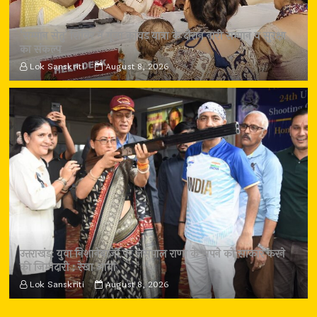
‘सम्मान सेतु’ शिविर में गूंजा कांवड़ यात्रा के दौरान नारी सम्मान व सुरक्षा
का संकल्प
Lok Sanskriti
August 8, 2026
उत्तराखंड: युवा निशानेबाजों पर जसपाल राणा के सपने को साकार करने
की जिम्मेदारी : रेखा आर्या
Lok Sanskriti
August 8, 2026