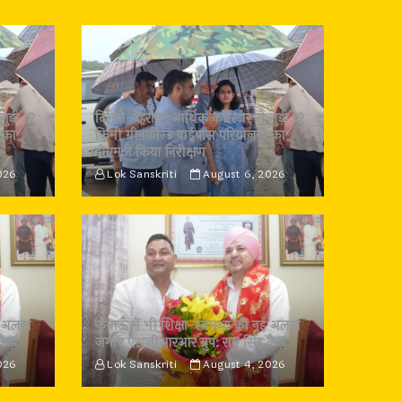
जुड़ी 12
दिल्ली-देहरादून आर्थिक कॉरिडोर से जुड़ी 12
 का
किमी ग्रीनफील्ड बाईपास परियोजना का
डीएम ने किया निरीक्षण
026
Lok Sanskriti
August 6, 2026
 नई अलख
कुमाऊँ में भी शिक्षा-स्वास्थ्य की नई अलख
कैड़ा
जगाए एसजीआरआर ग्रुप: राम सिंह कैड़ा
026
Lok Sanskriti
August 4, 2026