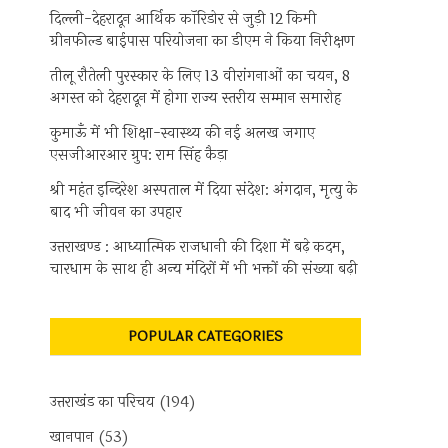
दिल्ली-देहरादून आर्थिक कॉरिडोर से जुड़ी 12 किमी
ग्रीनफील्ड बाईपास परियोजना का डीएम ने किया निरीक्षण
तीलू रौतेली पुरस्कार के लिए 13 वीरांगनाओं का चयन, 8
अगस्त को देहरादून में होगा राज्य स्तरीय सम्मान समारोह
कुमाऊँ में भी शिक्षा-स्वास्थ्य की नई अलख जगाए
एसजीआरआर ग्रुप: राम सिंह कैड़ा
श्री महंत इन्दिरेश अस्पताल में दिया संदेश: अंगदान, मृत्यु के
बाद भी जीवन का उपहार
उत्तराखण्ड : आध्यात्मिक राजधानी की दिशा में बढ़े कदम,
चारधाम के साथ ही अन्य मंदिरों में भी भक्तों की संख्या बढ़ी
POPULAR CATEGORIES
उत्तराखंड का परिचय
(194)
खानपान
(53)