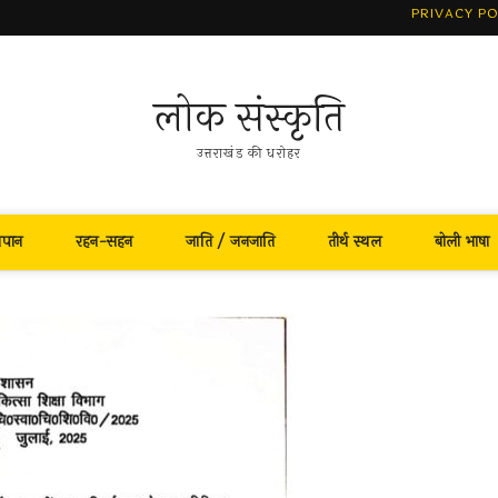
PRIVACY PO
लोक संस्कृति
उत्तराखंड की धरोहर
नपान
रहन-सहन
जाति / जनजाति
तीर्थ स्थल
बोली भाषा