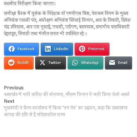
स्थलीय निरीक्षण किया जाएगा।
समीक्षा बैठक में युसेक के निदेशक डॉ एमपीएस बिष्ट, पेयजल निगम के मुख्य
अभियंता एससी पंत, अधीक्षण अभियंता सिंचाई विभाग, आर के तिवारी, दिनेश
चंद्र उनियाल, आर एस गुसाईं, एचसी, एडीएम, बरनवाल, प्रभागीय वनाधिकारी
देहरादून, त्रिपाठी तथा मंजीत रावत भी उपस्थित रहे ।
Facebook
LinkedIn
Pinterest
Reddit
Twitter
WhatsApp
Email
Post
Previous
Previous
post:
उत्तराखंड में भारी बारिश की संभावना, मौसम विभाग ने जारी किया येलो अलर्ट
navigation
Next
Next
post:
मुख्यमंत्री ने कैम्प कार्यालय में किया ‘नभ नेत्र’ का उद्घाटन, कहा कि उत्तराखण्ड
आपदा की दृष्टि से है संवेदनशील राज्य