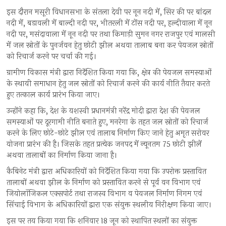
इस दौरान मसूरी विधानसभा के संतला देवी पर नून नदी में, सिर की पर बांदल
नदी में, बडावली में बाल्दी नदी पर, भीतरली में टोंस नदी पर, हल्दीवाला में नून
नदी पर, मसंदावाला में नून नदी पर तथा किमाड़ी सुमन नगर राजपुर एवं मालसी
में जल स्रोतों के पुनर्जवन हेतु छोटी झील अथवा तालाब बना कर पेयजल स्रोतों
को रिचार्ज करने पर चर्चा की गई।
ग्रामीण विकास मंत्री द्वारा निर्देशित किया गया कि, क्षेत्र की पेयजल समस्याओं
के स्थायी समाधान हेतु जल स्रोतों को रिचार्ज करने की कार्य नीति तैयार करते
हुए तत्काल कार्य प्रारंभ किया जाए।
उन्होंने कहा कि, देश के यशस्वी प्रधानमंत्री नरेंद्र मोदी द्वारा देश की पेयजल
समस्याओं पर दूरगामी नीति बनाते हुए, मनरेगा के तहत जल स्रोतों को रिचार्ज
करने के लिए छोटे-छोटे झील एवं तालाब निर्माण किए जाने हेतु अमृत सरोवर
योजना प्रारंभ की है। जिसके तहत प्रत्येक जनपद में न्यूनतम 75 छोटी झीलें
अथवा तालाबों का निर्माण किया जाना है।
कैबिनेट मंत्री द्वारा अधिकारियों को निर्देशित किया गया कि उपरोक्त प्रस्तावित
तालाबों अथवा झील के निर्माण को प्रस्तावित करने से पूर्व वन विभाग एवं
जियोलॉजिकल एक्सपोर्ट तथा राजस्व विभाग व पेयजल निर्माण निगम एवं
सिंचाई विभाग के अधिकारियों द्वारा एक संयुक्त स्थलीय निरीक्षण किया जाए।
इस पर तय किया गया कि शनिवार 18 जून को स्थापित स्थलों का संयुक्त