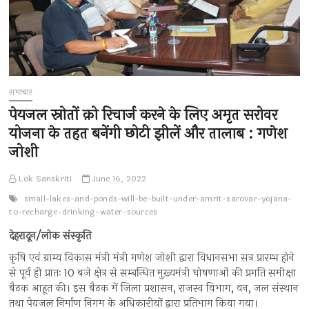
समाचार
पेयजल स्रोतों क़ो रिचार्ज करने के लिए अमृत सरोवर
योजना के तहत बनेंगी छोटी झीलें और तालाब : गणेश
जोशी
Lok Sanskriti
June 16, 2022
small-lakes-and-ponds-will-be-built-under-amrit-sarovar-yojana-
to-recharge-drinking-water-sources
देहरादून/लोक संस्कृति
कृषि एवं ग्राम्य विकास मंत्री मंत्री गणेश जोशी द्वारा विधानसभा सत्र प्रारम्भ होने
से पूर्व ही प्रातः 10 बजे क्षेत्र से सम्बन्धित मुख़्यमंत्री घोषणाओं की प्रगति समीक्षा
बैठक आहूत की। इस बैठक में जिला प्रशासन, राजस्व विभाग, वन, जल संस्थान
तथा पेयजल निर्माण निगम के अधिकारीयों द्वारा प्रतिभाग किया गया।