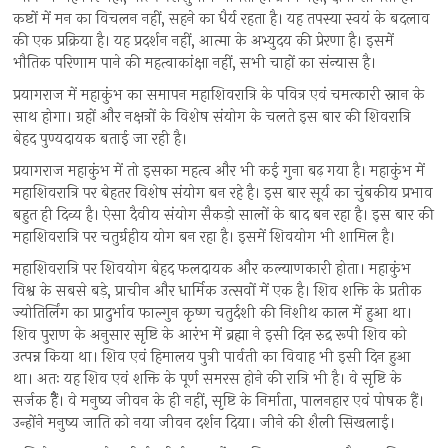
कष्टों में मन का विचलन नहीं, सहने का धैर्य रहता है। यह तपस्या स्वयं के बदलाव
की एक प्रक्रिया है। यह प्रदर्शन नहीं, आत्मा के अभ्युदय की प्रेरणा है। इसमें
भौतिक परिणाम पाने की महत्वाकांक्षा नहीं, सभी चाहों का संन्यास है।
प्रयागराज में महाकुंभ का समापन महाशिवरात्रि के पवित्र एवं चमत्कारी स्नान के
साथ होगा। ग्रहों और नक्षत्रों के विशेष संयोग के चलते इस बार की शिवरात्रि
बेहद पुण्यदायक बताई जा रही है।
प्रयागराज महाकुंभ में तो इसका महत्व और भी कई गुना बढ़ गया है। महाकुंभ में
महाशिवरात्रि पर बेहतर विशेष संयोग बन रहे है। इस बार सूर्य का चुंबकीय प्रभाव
बहुत ही दिव्य है। ऐसा दैवीय संयोग सैकड़ो सालों के बाद बन रहा है। इस बार की
महाशिवरात्रि पर चतुर्ग्रहीय योग बन रहा है। इसमें शिवयोग भी शामिल है।
महाशिवरात्रि पर शिवयोग बेहद फलदायक और कल्याणकारी होता। महाकुंभ
विश्व के सबसे बड़े, प्राचीन और धार्मिक उत्सवों में एक है। शिव शक्ति के प्रतीक
ज्योतिर्लिंग का प्रादुर्भाव फाल्गुन कृष्ण चतुर्दशी की निशीथ काल में हुआ था।
शिव पुराण के अनुसार सृष्टि के आरंभ में ब्रह्मा ने इसी दिन रुद्र रूपी शिव को
उत्पन्न किया था। शिव एवं हिमालय पुत्री पार्वती का विवाह भी इसी दिन हुआ
था। अतः यह शिव एवं शक्ति के पूर्ण समरस होने की रात्रि भी है। वे सृष्टि के
सर्जक हैैं। वे मनुष्य जीवन के ही नहीं, सृष्टि के निर्माता, पालनहार एवं पोषक हैं।
उन्होंने मनुष्य जाति को नया जीवन दर्शन दिया। जीने की शैली सिखलाई।