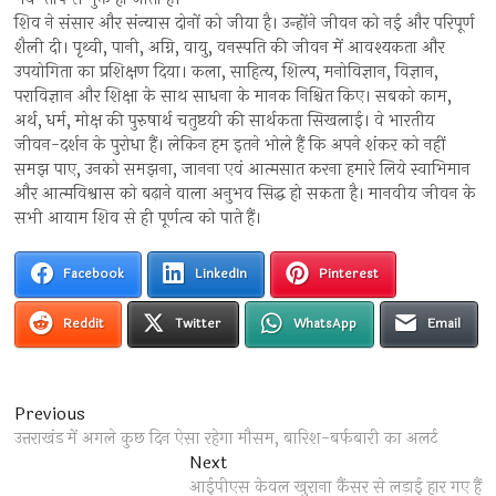
शिव ने संसार और संन्यास दोनों को जीया है। उन्होंने जीवन को नई और परिपूर्ण
शैली दी। पृथ्वी, पानी, अग्नि, वायु, वनस्पति की जीवन में आवश्यकता और
उपयोगिता का प्रशिक्षण दिया। कला, साहित्य, शिल्प, मनोविज्ञान, विज्ञान,
पराविज्ञान और शिक्षा के साथ साधना के मानक निश्चित किए। सबको काम,
अर्थ, धर्म, मोक्ष की पुरुषार्थ चतुष्टयी की सार्थकता सिखलाई। वे भारतीय
जीवन-दर्शन के पुरोधा हैं। लेकिन हम इतने भोले हैं कि अपने शंकर को नहीं
समझ पाए, उनको समझना, जानना एवं आत्मसात करना हमारे लिये स्वाभिमान
और आत्मविश्वास को बढ़ाने वाला अनुभव सिद्ध हो सकता है। मानवीय जीवन के
सभी आयाम शिव से ही पूर्णत्व को पाते हैं।
Facebook
LinkedIn
Pinterest
Reddit
Twitter
WhatsApp
Email
Post
Previous
Previous
post:
उत्तराखंड में अगले कुछ दिन ऐसा रहेगा मौसम, बारिश-बर्फबारी का अलर्ट
navigation
Next
Next
post:
आईपीएस केवल खुराना कैंसर से लड़ाई हार गए हैं