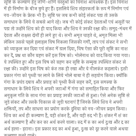
सृष्टि के कल्याण हेतु जीर्ण-शीर्ण वस्तुओं का विनाश आवश्यक है। इस विनाश
में ही निर्माण के बीज छुपे हुए हैं। इसलिये शिव संहारकर्ता के रूप में निर्माण एवं
नव-जीवन के प्रेरक भी है। सृष्टि पर जब कभी कोई संकट पड़ा तो उसके
समाधान के लिये वे सबसे आगे रहे। जब भी कोई संकट देवताओं एवं असुरों पर
पड़ा तो उन्होंने शिव को ही याद किया और शिव ने उनकी रक्षा की। समुद्र-मंथन में
देवता और राक्षस दोनों ही लगे हुए थे। सभी अमृत चाहते थे, अमृत मिला भी
लेकिन उससे पहले हलाहल विष निकला जिसकी गर्मी, ताप एवं संकट ने सभी
को व्याकुल कर दिया एवं संकट में डाल दिया, विष ऐसा की पूरी सृष्टि का नाश
कर दें, प्रश्न था कौन ग्रहण करें इस विष को। भोलेनाथ को याद किया गया गया।
वे उपस्थित हुए और इस विष को ग्रहण कर सृष्टि के सम्मुख उपस्थित संकट से
रक्षा की। उन्होंने इस विष को कंठ तक ही रखा और वे नीलकंठ कहलाये। इसी
प्रकार गंगा को पृथ्वी पर लाने के लिये भोले बाबा ने ही सहयोग किया। क्योंकि
गंगा के प्रचंड दबाव और प्रवाह को पृथ्वी कैसे सहन करें, इस समस्या के
समाधान के लिये शिव ने अपनी जटाओं में गंगा को समाहित किया और फिर
अनुकूल गति के साथ गंगा का प्रवाह उनकी जटाओं से हुआ। ऐसे अनेक सृष्टि से
जुड़े संकट और उसकेे विकास से जुड़ी घटनाएं हैं जिनके लिये शिव ने अपनी
शक्तियों, तप और साधना का प्रयोग करके दुनिया को नव-जीवन प्रदान किया।
शिव का अर्थ ही कल्याण है, वही शंकर है, और वही रुद्र भी है। शंकर में शं का
अर्थ कल्याण है और कर का अर्थ करने वाला। रुद्र में रु का अर्थ दुःख और द्र का
अर्थ हरना- हटाना। इस प्रकार रुद्र का अर्थ हुआ, दुःख को दूर करने वाले अथवा
कल्याण करने वाले।