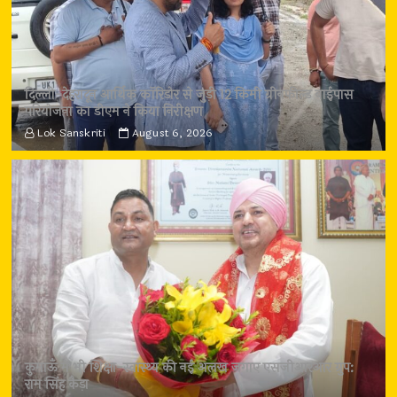
दिल्ली-देहरादून आर्थिक कॉरिडोर से जुड़ी 12 किमी ग्रीनफील्ड बाईपास
परियोजना का डीएम ने किया निरीक्षण
Lok Sanskriti
August 6, 2026
कुमाऊँ में भी शिक्षा-स्वास्थ्य की नई अलख जगाए एसजीआरआर ग्रुप:
राम सिंह कैड़ा