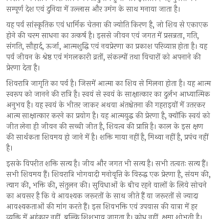
सम्पूर्ण देश एवं दुनिया में उल्लास और उमंग के साथ मनाया जाता है।
यह पर्व सांस्कृतिक एवं धार्मिक चेतना की ज्योति किरण है, जो शिव से एकाएक
होने की चरम साधना का उत्कर्ष है। इससे जीवन एवं जगत में प्रसन्नता, गति,
संगति, सौहार्द, ऊर्जा, आत्मशुद्धि एवं नवप्रेरणा का प्रकाश परिव्याप्त होता है। यह
पर्व जीवन के श्रेष्ठ एवं मंगलकारी व्रतों, संकल्पों तथा विचारों को अपनाने की
प्रेरणा देता है।
शिवरात्रि जागृति का पर्व है। जिसमें आत्मा का शिव से मिलना होता है। यह आत्म
स्वरूप को जानने की रात्रि है। स्वयं से स्वयं के साक्षात्कार का दुर्लभ आध्यात्मिक
अनुभव है। यह स्वयं के भीतर जाकर अथवा अंतश्चेतना की गहराइयों में उतरकर
आत्म साक्षात्कार करने का प्रयोग है। यह आत्मयुद्ध की प्रेरणा है, क्योंकि स्वयं को
जीत लेना ही जीवन की सच्ची जीत है, शिवत्व की प्राप्ति है। काल के इस क्षण
की सार्थकता शिवमय हो जाने में है। शक्ति माया नहीं है, मिथ्या नहीं है, प्रपंच नहीं
है।
इसके विपरीत शक्ति सत्य है। जीव और जगत भी सत्य है। सभी तत्वतः सत्य हैं।
सभी शिवमय हैं। शिवरात्रि भोगवादी मनोवृत्ति के विरुद्ध एक प्रेरणा है, संयम की,
त्याग की, भक्ति की, संतुलन की। सुविधाओं के बीच रहने वालों के लिये सोचने
का अवसर है कि वे आवश्यक जरूरतों के साथ जीते हैं या जरूरतों से ज्यादा
आवश्यकताओं की मांग करते हैं। इस शिवभक्ति एवं उपवास की यात्रा में हर
व्यक्ति में अहंकार नहीं, बल्कि शिशुभाव जागता है। क्रोध नहीं, क्षमा शोभती है।