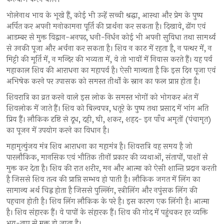
भोलेनाथ भाव के भूखे हैं, कोई भी उन्हें सच्ची श्रद्धा, आस्था और प्रेम के पुष्प
अर्पित कर अपनी मनोकामना पूर्ति की प्रार्थना कर सकता है। दिखावे, ढोंग एवं
आडम्बर से मुक्त विद्वान-अनपढ़, धनी-निर्धन कोई भी अपनी सुविधा तथा सामर्थ्य
से उनकी पूजा और अर्चना कर सकता है। शिव न काठ में रहता है, न पत्थर में, न
मिट्टी की मूर्ति में, न मन्दिर की भव्यता में, वे तो भावों में निवास करते हैं। यह पर्व
महाकाल शिव की आराधना का महापर्व है। ऐसी मान्यता है कि इस दिन पूजा एवं
अभिषेक करने पर उपासक को समस्त तीर्थों के स्नान का फल प्राप्त होता है।
शिवरात्रि का व्रत करने वाले इस लोक के समस्त भोगों को भोगकर अंत में
शिवलोक में जाते हैं। शिव को बिल्वपत्र, धतूरे के पुष्प तथा प्रसाद में भांग अति
प्रिय हैं। लौकिक दृष्टि से दूध, दही, घी, शकर, शहद- इन पाँच अमृतों (पंचामृत)
का पूजन में उपयोग करने का विधान है।
महामृत्युंजय मंत्र शिव आराधना का महामंत्र है। शिवरात्रि वह समय है जो
पारलौकिक, मानसिक एवं भौतिक तीनों प्रकार की व्यथाओं, संतापों, पाशों से
मुक्त कर देता है। शिव की रात शरीर, मन और आत्मा को ऐसी शान्ति प्रदान करती
है जिससे शिव तत्व की प्राप्ति सम्भव हो पाती है। लौकिक जगत में लिंग का
सामान्य अर्थ चिह्न होता है जिससे पुल्लिंग, स्त्रीलिंग और नपुंसक लिंग की
पहचान होती है। शिव लिंग लौकिक के परे है। इस कारण एक लिंगी है। आत्मा
है। शिव संहारक हैं। वे पापों के संहारक हैं। शिव की गोद में पहुंचकर हर व्यक्ति
भय-ताप से मुक्त हो जाता है।