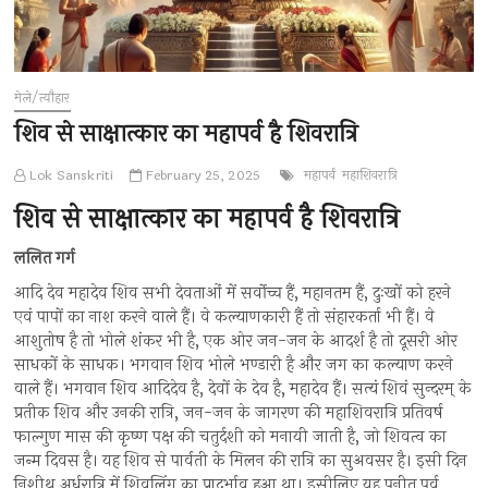
मेले/त्यौहार
शिव से साक्षात्कार का महापर्व है शिवरात्रि
Lok Sanskriti
February 25, 2025
महापर्व
महाशिवरात्रि
शिव से साक्षात्कार का महापर्व है शिवरात्रि
ललित गर्ग
आदि देव महादेव शिव सभी देवताओं में सर्वोच्च हैं, महानतम हैं, दुःखों को हरने
एवं पापों का नाश करने वाले हैं। वे कल्याणकारी हैं तो संहारकर्ता भी हैं। वे
आशुतोष है तो भोले शंकर भी है, एक ओर जन-जन के आदर्श है तो दूसरी ओर
साधकों के साधक। भगवान शिव भोले भण्डारी है और जग का कल्याण करने
वाले हैं। भगवान शिव आदिदेव है, देवों के देव है, महादेव हैं। सत्यं शिवं सुन्दरम् के
प्रतीक शिव और उनकी रात्रि, जन-जन के जागरण की महाशिवरात्रि प्रतिवर्ष
फाल्गुण मास की कृष्ण पक्ष की चतुर्दशी को मनायी जाती है, जो शिवत्व का
जन्म दिवस है। यह शिव से पार्वती के मिलन की रात्रि का सुअवसर है। इसी दिन
निशीथ अर्धरात्रि में शिवलिंग का प्रादुर्भाव हुआ था। इसीलिए यह पुनीत पर्व