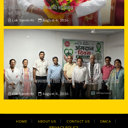
कुमाऊँ में भी शिक्षा-स्वास्थ्य की नई अलख जगाए एसजीआरआर ग्रुप:
राम सिंह कैड़ा
Lok Sanskriti
August 4, 2026
श्री महंत इन्दिरेश अस्पताल में दिया संदेश: अंगदान, मृत्यु के बाद भी जीवन
का उपहार
Lok Sanskriti
August 4, 2026
HOME
ABOUT US
CONTACT US
DMCA
PRIVACY POLICY