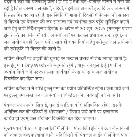
वंदना ने कहा कि ग्रीष्मऋतु प्रारम्भ हो गई है तथा दिन-प्रतिदिन मौसम में गर्मी बढ़
रही है जिस कारण जल स्रोतों, नदियों, नहरों एवं तालाबों इत्यादि के जल स्तर में
निरन्तर गिरावट आ रही है, इस स्थिति में आगामी दिवसों में पेयजल की समस्या
से निपटने एवं पेयजल की जन सामान्य एवं उपभोक्ता तक पहुँच सुनिश्चित कराये
जाने हेतु जारी निर्देशानुसार दिनांक 15 अप्रैल से 20 जून, 2025 (मानसून प्रारम्भ
होने तक) तक जिले में नये जल संयोजनों पर तत्काल प्रभाव से रोक रहेगी,नए
जल संयोजन नहीं दिए जाएंगी। साथ ही भवन निर्माण हेतु स्वीकृत जल संयोजनों
की स्वीकृति भी निरस्त की जाती है।
सर्विस सेन्टरों पर वाहनों की धुलाई पर तत्काल प्रभाव से रोक लगाई जाती है।
इस हेतु मात्र Dry Wash की अनुमति रहेगी, वाहन की धुलाई हेतु पानी का
उपयोग किये जाने पर दण्डात्मक कार्यवाही के साथ-साथ जल संयोजन
विच्छेदित कर दिया जाए।
सर्विस कनैक्शन में सीधे टुल्लू पम्प का प्रयोग प्रतिबन्धित रहेगा। ऐसा पाये जाने
पर टुल्लू पम्प जब्त कर जल संयोजन विच्छेदन की कार्यवाही की जाएगी।
पेयजल का उपयोग सिंचाई, धुलाई आदि कार्यों में प्रतिबन्धित रहेगा। इसके
अतिरिक्त छत की टंकियों से ओवरफ्लो / रिसाव पाये जाने पर दण्डात्मक
कार्यवाही एवम् जल संयोजन विच्छेदित कर दिया जाएगा।
मुख्य एवम् वितरण पाईप लाईनों में लीकेज परिलक्षित होने की दशा में लीकेजों
को तत्काल बन्द करवाया जाये। यदि किसी भी पेयजल लाईन में लीकेज पाया