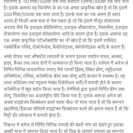
विटामिन ई -10 मिग्रा/100ग्रा तक तथा केरोटिन 15मिग्रा/100ग्रा तक पाये जाते
है। इसके अलावा यह विटामिन के का एक अच्छा प्राकृतिक स्रोत है जो कि इसमें
230 मिग्रा/100ग्रा तक पाया जाता है। इसके फल का एक अलग ही स्वाद
शायद ही किसी अन्य फल से मेल रखता हो जो कि इसमें मौजूद वोलेटायल
अवयव जैसे कि इथाइल डोडेसिलोएट, इथाइल औक्टानोएट, डीलानौल, इथाइल
डीकानोएट तथा इथाइल डोडेकानोएट आदि के कारण होता है। इसके अलावा यह
एक अच्छा प्राकृतिक एंटीऑक्सीडेंट का भी स्रोत है जो कि इसमें उपस्थित
एस्कोर्बिक एसिड, टोकोफेरोल, कैरोटेनोइडस, फ्लेवोनोइडस आदि के कारण है।
अच्छे पोषक तथा औषधीय रसायनों के कारण इसका उपयोग पाचन, अल्सर,
हृदय, कैंसर तथा त्वचा रोगों में परम्परागत ही किया जाता है। वर्तमान में अमेज से
निर्मित विभिन्न व्यवसायिक उत्पाद जैसे एनर्जी ड्रिंक्स, स्किन क्रीम, न्यूट्रिशनल
सप्लिमेंटस, टॉनिक, कॉस्मेटिक क्रीम तथा सेम्पू आदि बाजार में उपलब्ध है। यह
त्वचा कोशिका तथा म्यूकस मेम्ब्रेन रिजेनेरेशन आदि में प्रभावी होने के कारण
कॉस्मेटिक में खूब प्रयोग किया जाता है। रोमेनियो द्वारा इससे निर्मित क्रीम तथा
शैम्पू विकसित कर अन्तर्राष्ट्रीय पेटेंट किया गया है। इसके अलावा अमेज को
अच्छा नाइट्रोजन फिक्सेशन करने वाला पौधा भी माना जाता है जो कि लगभग
180मिग्रा/हैक्टअर प्रतिवर्ष नाइट्रोजन फिक्शेसन करने की क्षमता रखता है जो कि
मिट्टी की उर्वरकता में प्रभावी होता है।
विश्वभर में अमेज से निर्मित विभिन्न उत्पादों की बढती मांग को देखते हुए इसका
अच्छी मात्रा में उत्पादन किया जाता है। पूरे विश्व के सम्पूर्ण उत्पादन का लगभग