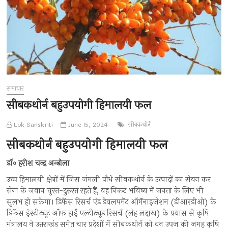
समाचार
सीबकथोर्न बहुउपयोगी हिमालयी फल
Lok Sanskriti
June 15, 2024
सीबकथोर्न
सीबकथोर्न बहुउपयोगी हिमालयी फल
डॉ० हरीश चन्द्र अन्डोला
उच्च हिमालयी क्षेत्रों में जिस जंगली पौधे सीबकथोर्न के उत्पादों का सेवन कर
सेना के जवान चुस्त-दुरुस्त रहते हैं, वह निकट भविष्य में जनता के लिए भी
सुलभ हो सकेगा। डिफेंस रिसर्च एंड डेवलपमेंट ऑर्गेनाइजेशन (डीआरडीओ) के
डिफेंस इंस्टीट्यूट ऑफ हाई एल्टीट्यूड रिसर्च (लेह लद्दाख) के प्रयास से कृषि
मंत्रालय ने उत्तराखंड समेत चार प्रदेशों में सीबकथोर्न को वन उपज की जगह कृषि