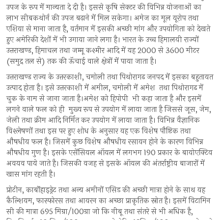
उपज के रूप में मान्यता दे दी है। इससे कृषि सेक्टर की विभिन्न योजनाओं का
लाभ सीबकथोर्न की उपज बढ़ाने में मिल सकेगा। अमेज का मूल यूरोप तथा
एशिया से माना जाता है, वर्तमान में इसकी अच्छी मांग और उपयोगिता को देखते
हुए अमेरिकी देशों में भी उगाया जाने लगा है। भारत के उच्च हिमालयी राज्यों
उत्तराखण्ड, हिमाचल तथा जम्मू कश्मीर आदि में यह 2000 से 3600 मीटर
(समुद्र तल से) तक की ऊॅचाई वाले क्षेत्रों में पाया जाता है।
उत्तराखण्ड राज्य के उत्तरकाशी, चमोली तथा पिथोरागढ जनपद में इसका बहुतायत
उत्पाद होता है। इसे उत्तरकाशी में अमील, चमोली में अमेश तथा पिथोरागढ में
चुक के नाम से जाना जाता है।अमेश को हिपोपी भी कहा जाता है और इसमें
लगने वाले फल को ही मुख्य रूप से उपयोग में लाया जाता है जिससे जूस, जेम,
जेली तथा क्रीम आदि निर्मित कर उपयोग में लाया जाता है। विभिन्न वैज्ञानिक
विश्लेषणों तथा इस पर हुए शोध के अनुसार यह एक विशेष पौष्टिक तथा
औषधीय फल है। जिसमें कुछ विशेष औषधीय रसायन होने के कारण विभिन्न
औषधीय गुण है। इसके एसेंसियल ऑयल में लगभग 190 प्रकार के बायोएक्टिव
अवयव पाये जाते है। जिसकी वजह से इसके ऑयल की अंतर्राष्ट्रीय बाजारों में
खास मांग रहती है।
प्रोटीन, कार्बोहाइड्रेट तथा अन्य अमीनों एसिड की अच्छी मात्रा होने के साथ यह
कैल्शियम, फास्फोरस तथा आयरन का अच्छा प्राकृतिक स्रोत है। इसमें विटामिन
सी की मात्रा 695 मिग्रा/100ग्रा जो कि नीबू तथा संतरे से भी अधिक है,