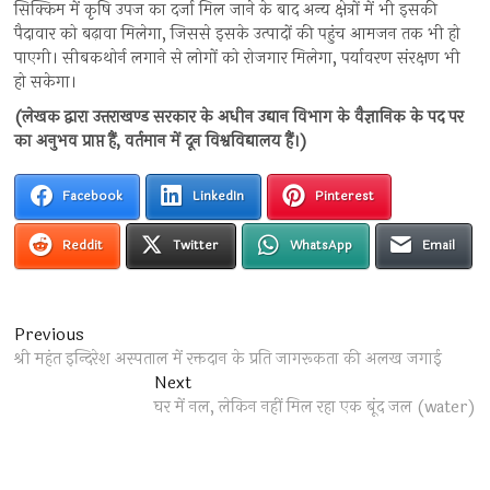
सिक्किम में कृषि उपज का दर्जा मिल जाने के बाद अन्य क्षेत्रों में भी इसकी
पैदावार को बढ़ावा मिलेगा, जिससे इसके उत्पादों की पहुंच आमजन तक भी हो
पाएगी। सीबकथोर्न लगाने से लोगों को रोजगार मिलेगा, पर्यावरण संरक्षण भी
हो सकेगा।
(लेखक द्वारा उत्तराखण्ड सरकार के अधीन उद्यान विभाग के वैज्ञानिक के पद पर
का अनुभव प्राप्त हैं, वर्तमान में दून विश्वविद्यालय हैं।)
Facebook
LinkedIn
Pinterest
Reddit
Twitter
WhatsApp
Email
Post
Previous
Previous
post:
श्री महंत इन्दिरेश अस्पताल में रक्तदान के प्रति जागरूकता की अलख जगाई
navigation
Next
Next
post:
घर में नल, लेकिन नहीं मिल रहा एक बूंद जल (water)