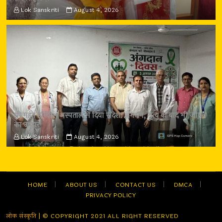
Lok Sanskriti
August 4, 2026
श्री महंत इन्दिरेश अस्पताल में दिया संदेश: अंगदान, मृत्यु के बाद भी जीवन
का उपहार
Lok Sanskriti
August 4, 2026
HOME
ABOUT US
CONTACT US
DMCA
PRIVACY POLICY
लोक संस्कृति
| © COPYRIGHT 2021 ALL RIGHT RESERVED