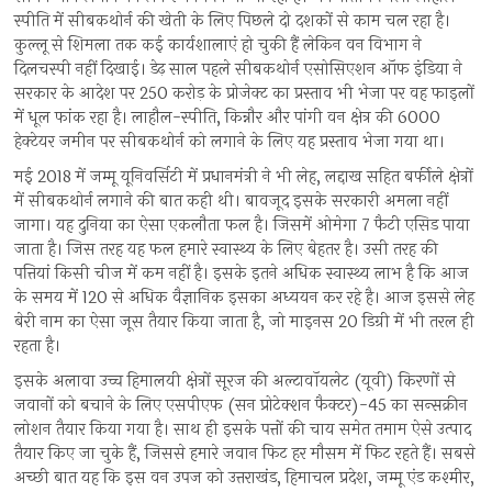
स्पीति में सीबकथोर्न की खेती के लिए पिछले दो दशकों से काम चल रहा है।
कुल्लू से शिमला तक कई कार्यशालाएं हो चुकी हैं लेकिन वन विभाग ने
दिलचस्पी नहीं दिखाई। डेढ़ साल पहले सीबकथोर्न एसोसिएशन ऑफ इंडिया ने
सरकार के आदेश पर 250 करोड़ के प्रोजेक्ट का प्रस्ताव भी भेजा पर वह फाइलों
में धूल फांक रहा है। लाहौल-स्पीति, किन्नौर और पांगी वन क्षेत्र की 6000
हेक्टेयर जमीन पर सीबकथोर्न को लगाने के लिए यह प्रस्ताव भेजा गया था।
मई 2018 में जम्मू यूनिवर्सिटी में प्रधानमंत्री ने भी लेह, लद्दाख सहित बर्फीले क्षेत्रों
में सीबकथोर्न लगाने की बात कही थी। बावजूद इसके सरकारी अमला नहीं
जागा। यह दुनिया का ऐसा एकलौता फल है। जिसमें ओमेगा 7 फैटी एसिड पाया
जाता है। जिस तरह यह फल हमारे स्वास्थ्य के लिए बेहतर है। उसी तरह की
पत्तियां किसी चीज में कम नहीं है। इसके इतने अधिक स्वास्थ्य लाभ है कि आज
के समय में 120 से अधिक वैज्ञानिक इसका अध्ययन कर रहे है। आज इससे लेह
बेरी नाम का ऐसा जूस तैयार किया जाता है, जो माइनस 20 डिग्री में भी तरल ही
रहता है।
इसके अलावा उच्च हिमालयी क्षेत्रों सूरज की अल्टावॉयलेट (यूवी) किरणों से
जवानों को बचाने के लिए एसपीएफ (सन प्रोटेक्शन फैक्टर)-45 का सन्सक्रीन
लोशन तैयार किया गया है। साथ ही इसके पत्तों की चाय समेत तमाम ऐसे उत्पाद
तैयार किए जा चुके हैं, जिससे हमारे जवान फिट हर मौसम में फिट रहते हैं। सबसे
अच्छी बात यह कि इस वन उपज को उत्तराखंड, हिमाचल प्रदेश, जम्मू एंड कश्मीर,