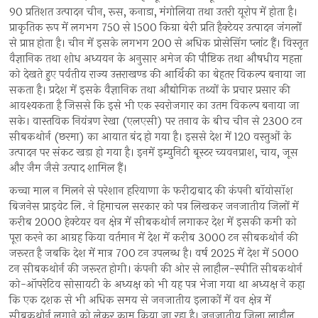
90 प्रतिशत उत्पादन चीन, रूस, कनाडा, मंगोलिया तथा उतरी यूरोप में होता है।
प्राकृतिक रूप में लगभग 750 से 1500 किग्रा बेरी प्रति हैक्टेयर उत्पादन जंगलों
से प्राप्त होता है। चीन में इसके लगभग 200 से अधिक प्रोसेसिंग प्लांट हैं। विस्तृत
वैज्ञानिक तथा शोध अध्ययन के अनुसार अमेज की पौष्टिक तथा औषधीय महत्ता
को देखते हुए पर्वतीय राज्य उत्तराखण्ड की आर्थिकी का बेहतर विकल्प बनाया जा
सकता है। प्रदेश में इसके वैज्ञानिक तथा औद्योगिक तथ्यों के प्रचार प्रसार की
आवश्यकता है जिससे कि इसे भी एक स्वरोजगार का उतम विकल्प बनाया जा
सके। वास्तविक नियंत्रण रेखा (एलएसी) पर तनाव के बीच चीन से 2300 टन
सीबकथोर्न (छरमा) का आयात बंद हो गया है। इससे देश में 120 वस्तुओं के
उत्पादन पर संकट खड़ा हो गया है। इनमें इम्युनिटी बूस्टर च्यवनप्राश, चाय, जूस
और जैम जैसे उत्पाद शामिल हैं।
कच्चा माल न मिलने से परेशान हरियाणा के फरीदाबाद की कंपनी बॉयोसॉश
बिजनेस प्राइवेट लि. ने हिमाचल सरकार को पत्र लिखकर जनजातीय जिलों में
करीब 2000 हेक्टेयर वन क्षेत्र में सीबकथोर्न लगाकर देश में इसकी कमी को
पूरा करने का आग्रह किया वर्तमान में देश में करीब 3000 टन सीबकथोर्न की
जरूरत है जबकि देश में मात्र 700 टन उपलब्ध है। वर्ष 2025 में देश में 5000
टन सीबकथोर्न की जरूरत होगी। कंपनी की ओर से लाहौल-स्पीति सीबकथोर्न
को-ऑपरेटिव सोसायटी के अध्यक्ष को भी यह पत्र भेजा गया था अध्यक्ष ने कहा
कि एक दशक से भी अधिक समय से जनजातीय इलाकों में वन क्षेत्र में
सीबकथोर्न लगाने को लेकर काम किया जा रहा है। जनजातीय जिला लाहौल