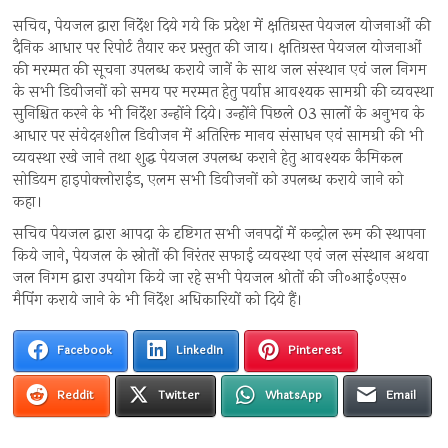
सचिव, पेयजल द्वारा निर्देश दिये गये कि प्रदेश में क्षतिग्रस्त पेयजल योजनाओं की
दैनिक आधार पर रिपोर्ट तैयार कर प्रस्तुत की जाय। क्षतिग्रस्त पेयजल योजनाओं
की मरम्मत की सूचना उपलब्ध कराये जानें के साथ जल संस्थान एवं जल निगम
के सभी डिवीजनों को समय पर मरम्मत हेतु पर्याप्त आवश्यक सामग्री की व्यवस्था
सुनिश्चित करने के भी निर्देश उन्होंने दिये। उन्होंने पिछले 03 सालों के अनुभव के
आधार पर संवेदनशील डिवीजन में अतिरिक्त मानव संसाधन एवं सामग्री की भी
व्यवस्था रखे जाने तथा शुद्ध पेयजल उपलब्ध कराने हेतु आवश्यक कैमिकल
सोडियम हाइपोक्लोराईड, एलम सभी डिवीजनों को उपलब्ध कराये जाने को
कहा।
सचिव पेयजल द्वारा आपदा के दृष्टिगत सभी जनपदों में कन्ट्रोल रूम की स्थापना
किये जाने, पेयजल के स्रोतों की निरंतर सफाई व्यवस्था एवं जल संस्थान अथवा
जल निगम द्वारा उपयोग किये जा रहे सभी पेयजल श्रोतों की जी०आई०एस०
मैपिंग कराये जाने के भी निर्देश अधिकारियों को दिये हैं।
Facebook
LinkedIn
Pinterest
Reddit
Twitter
WhatsApp
Email