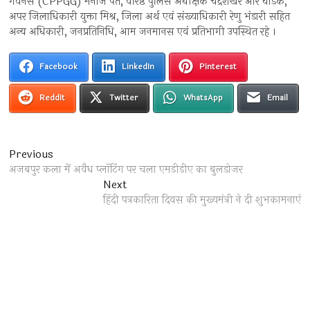
गवर्नेंस (CPPGG) मनोज पंत, वरिष्ठ पुलिस अधीक्षक चंद्रशेखर आर घोड़के,
अपर जिलाधिकारी युक्ता मिश्र, जिला अर्थ एवं संख्याधिकारी रेणु भंडारी सहित
अन्य अधिकारी, जनप्रतिनिधि, आम जनमानस एवं प्रतिभागी उपस्थित रहे ।
Facebook
LinkedIn
Pinterest
Reddit
Twitter
WhatsApp
Email
Post
Previous
Previous
post:
अजबपुर कला में अवैध प्लॉटिंग पर चला एमडीडीए का बुलडोजर
navigation
Next
Next
post:
हिंदी पत्रकारिता दिवस की मुख्यमंत्री ने दी शुभकामनाएं