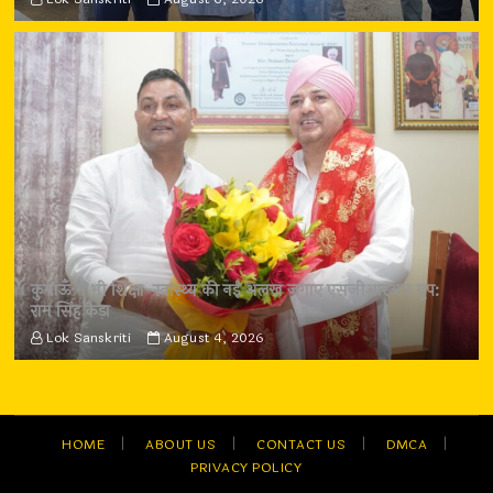
कुमाऊँ में भी शिक्षा-स्वास्थ्य की नई अलख जगाए एसजीआरआर ग्रुप:
राम सिंह कैड़ा
Lok Sanskriti
August 4, 2026
HOME
ABOUT US
CONTACT US
DMCA
PRIVACY POLICY