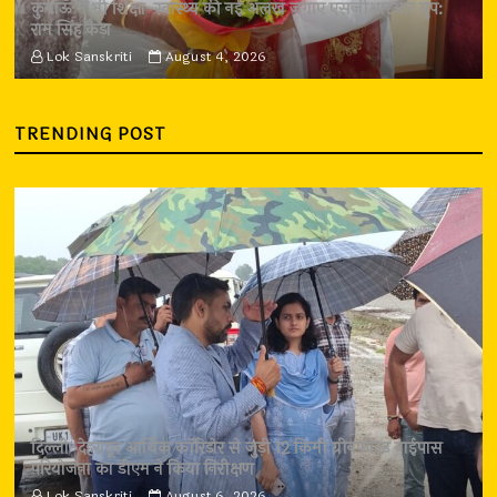
कुमाऊँ में भी शिक्षा-स्वास्थ्य की नई अलख जगाए एसजीआरआर ग्रुप:
राम सिंह कैड़ा
Lok Sanskriti
August 4, 2026
TRENDING POST
दिल्ली-देहरादून आर्थिक कॉरिडोर से जुड़ी 12 किमी ग्रीनफील्ड बाईपास
परियोजना का डीएम ने किया निरीक्षण
Lok Sanskriti
August 6, 2026