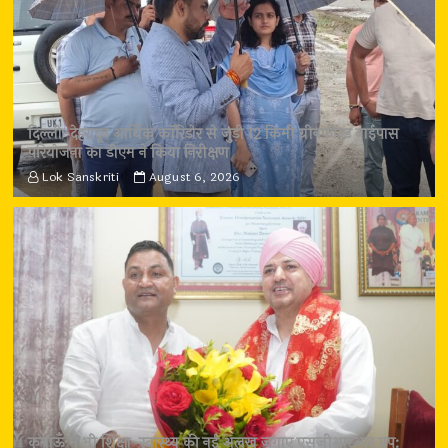
दिल्ली-देहरादून आर्थिक कॉरिडोर से जुड़ी 12 किमी ग्रीनफील्ड बाईपास
परियोजना का डीएम ने किया निरीक्षण
Lok Sanskriti
August 6, 2026
कुमाऊँ में भी शिक्षा-स्वास्थ्य की नई अलख जगाए एसजीआरआर ग्रुप: