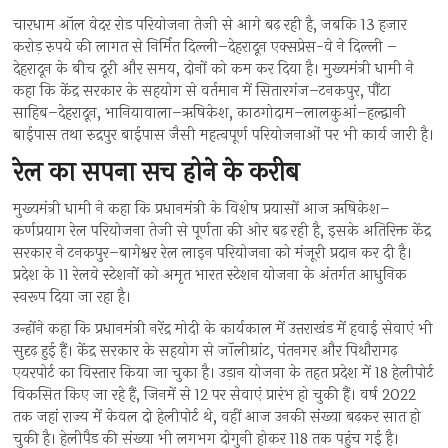
चारधाम ऑल वेदर रोड परियोजना तेजी से आगे बढ़ रही है, जबकि 13 हजार
करोड़ रुपये की लागत से निर्मित दिल्ली–देहरादून एक्सप्रेस-वे ने दिल्ली –
देहरादून के बीच दूरी और समय, दोनों को कम कर दिया है। मुख्यमंत्री धामी ने
कहा कि केंद्र सरकार के सहयोग से वर्तमान में सितारगंज–टनकपुर, पौंटा
साहिब–देहरादून, भानियावाला–ऋषिकेश, काठगोदाम–लालकुआं–हल्द्वानी
बाईपास तथा रुद्रपुर बाईपास जैसी महत्वपूर्ण परियोजनाओं पर भी कार्य जारी है।
रेल का सपना सच होने के करीब
मुख्यमंत्री धामी ने कहा कि प्रधानमंत्री के विशेष प्रयासों आज ऋषिकेश–
कर्णप्रयाग रेल परियोजना तेजी से पूर्णता की ओर बढ़ रही है, इसके अतिरिक्त केंद्र
सरकार ने टनकपुर–बागेश्वर रेल लाइन परियोजना को मंजूरी प्रदान कर दी है।
प्रदेश के 11 रेलवे स्टेशनों को अमृत भारत स्टेशन योजना के अंतर्गत आधुनिक
स्वरूप दिया जा रहा है।
उन्होंने कहा कि प्रधानमंत्री नरेंद्र मोदी के कार्यकाल में उत्तराखंड में हवाई सेवाएं भी
सुदृढ़ हुई हैं। केंद्र सरकार के सहयोग से जॉलीग्रांट, पंतनगर और पिथौरागढ़
एयरपोर्ट का विस्तार किया जा चुका है। उड़ान योजना के तहत प्रदेश में 18 हेलीपोर्ट
विकसित किए जा रहे हैं, जिनमें से 12 पर सेवाएं प्रारंभ हो चुकी हैं। वर्ष 2022
तक जहां राज्य में केवल दो हेलीपोर्ट थे, वहीं आज उनकी संख्या बढ़कर सात हो
चुकी है। हेलीपैड की संख्या भी लगभग दोगुनी होकर 118 तक पहुंच गई है।