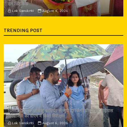
राम सिंह कैड़ा
Lok Sanskriti
August 4, 2026
TRENDING POST
दिल्ली-देहरादून आर्थिक कॉरिडोर से जुड़ी 12 किमी ग्रीनफील्ड बाईपास
परियोजना का डीएम ने किया निरीक्षण
Lok Sanskriti
August 6, 2026