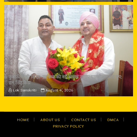
कुमाऊँ में भी शिक्षा-स्वास्थ्य की नई अलख जगाए एसजीआरआर ग्रुप:
राम सिंह कैड़ा
Lok Sanskriti
August 4, 2026
HOME
ABOUT US
CONTACT US
DMCA
PRIVACY POLICY