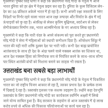
मुख्यमंत्री पुष्कर सिंह धामी ने कहा कि प्रधानमंत्री नरेंद्र मोदी के नेतृत्व में आज
भारत दुनिया को हर क्षेत्र में नेतृत्व प्रदान कर रहा है। दुनिया के कुल डिजिटल लेन-
देन का 56 प्रतिशत अकेले भारत में हो रहा है। कभी अपनी रक्षा जरूरतों के लिए
विदेशों पर निर्भर रहने वाला भारत आज रक्षा उत्पादन और निर्यात के क्षेत्र में नई
ऊंचाइयों को छू रहा है। अंतरिक्ष से लेकर कृत्रिम बुद्धिमत्ता, स्टार्टअप से लेकर
सेमीकंडक्टर निर्माण तक, भारत आत्मनिर्भरता के नए अध्याय लिख रहा है।
मुख्यमंत्री ने कहा कि नारी वंदन के अपने संकल्प को पूरा करते हुए प्रधानमंत्री
नरेंद्र मोदी ने सेना में महिलाओं को स्थायी कमीशन दिया है। ऑपरेशन सिंदूर में
भारत की यही नारी शक्ति दुश्मन देश पर भारी पड़ी। कभी देश बाह्य प्रायोजित
आतंकवाद के साथ ही देश के अंदर पलने वाले नक्सल आतंक का शिकार था,
आज देश नक्सल हिंसा को निर्णायक रूप से नियंत्रित करने के साथ-साथ सीमा
पार स्थित आतंकी ढांचों को निशाना बनाने का साहस भी रखता है।
उत्तराखंड बना सबसे बड़ा लाभार्थी
मुख्यमंत्री पुष्कर सिंह धामी ने कहा कि प्रधानमंत्री नरेंद्र मोदी के नेतृत्व में विकसित
भारत का जो राष्ट्रीय विजन आकार ले रहा है, उसका प्रभाव देश के प्रत्येक राज्य
में दिखाई दे रहा है। उत्तराखंड इसका एक सशक्त उदाहरण है। उन्होंने कहा देवभूमि
उत्तराखंड के लिए प्रधानमंत्री नरेंद्र मोदी का कार्यकाल स्वर्णिम अक्षरों में लिखे
जाने योग्य साबित हुआ है। केंद्र सरकार के सहयोग से आज उत्तराखंड में दो लाख
करोड़ रुपये से अधिक की विकास परियोजनाओं पर कार्य चल रहा है।