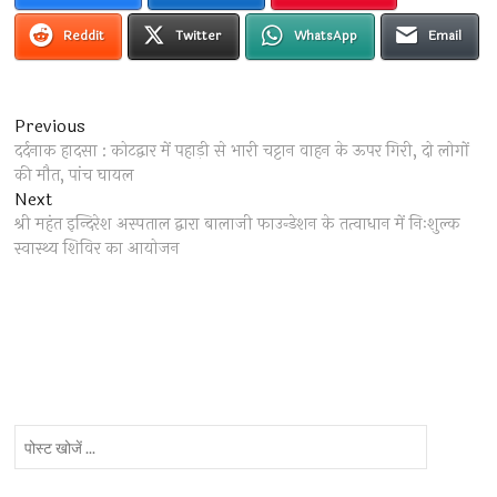
Reddit
Twitter
WhatsApp
Email
Post
Previous
Previous
post:
दर्दनाक हादसा : कोटद्वार में पहाड़ी से भारी चट्टान वाहन के ऊपर गिरी, दो लोगों
navigation
की मौत, पांच घायल
Next
Next
post:
श्री महंत इन्दिरेश अस्पताल द्वारा बालाजी फाउन्डेशन के तत्वाधान में निःशुल्क
स्वास्थ्य शिविर का आयोजन
पोस्ट
खोजें
...