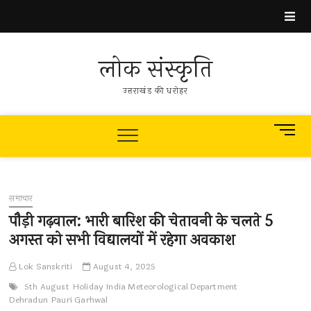
Skip
to
content
लोक संस्कृति
उत्तराखंड की धरोहर
M
e
n
u
B
समाचार
u
पौड़ी गढ़वाल: भारी बारिश की चेतावनी के चलते 5
t
t
अगस्त को सभी विद्यालयों में रहेगा अवकाश
o
n
Lok Sanskriti
August 4, 2025
5th August
Holiday
India Meteorological Department
Dehradun
Pauri Garhwal