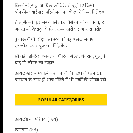
दिल्ली-देहरादून आर्थिक कॉरिडोर से जुड़ी 12 किमी
ग्रीनफील्ड बाईपास परियोजना का डीएम ने किया निरीक्षण
तीलू रौतेली पुरस्कार के लिए 13 वीरांगनाओं का चयन, 8
अगस्त को देहरादून में होगा राज्य स्तरीय सम्मान समारोह
कुमाऊँ में भी शिक्षा-स्वास्थ्य की नई अलख जगाए
एसजीआरआर ग्रुप: राम सिंह कैड़ा
श्री महंत इन्दिरेश अस्पताल में दिया संदेश: अंगदान, मृत्यु के
बाद भी जीवन का उपहार
उत्तराखण्ड : आध्यात्मिक राजधानी की दिशा में बढ़े कदम,
चारधाम के साथ ही अन्य मंदिरों में भी भक्तों की संख्या बढ़ी
POPULAR CATEGORIES
उत्तराखंड का परिचय
(194)
खानपान
(53)