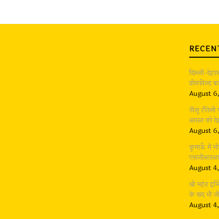
RECEN
दिल्ली-देहर
ग्रीनफील्ड 
August 6
तीलू रौतेली
अगस्त को देह
August 6
कुमाऊँ में 
एसजीआरआर ग
August 4
श्री महंत इन्
के बाद भी 
August 4