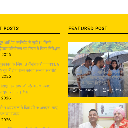
T POSTS
FEATURED POST
ादून आर्थिक कॉरिडोर से जुड़ी 12 किमी
बाईपास परियोजना का डीएम ने किया निरीक्षण
, 2026
 पुरस्कार के लिए 13 वीरांगनाओं का चयन, 8
रादून में होगा राज्य स्तरीय सम्मान समारोह
दिल्ली-देहरादून आर्थिक कॉरिडोर से 
, 2026
किमी ग्रीनफील्ड बाईपास परियोजना
डीएम ने किया निरीक्षण
भी शिक्षा-स्वास्थ्य की नई अलख जगाए
Lok Sanskriti
August 6, 2
्रुप: राम सिंह कैड़ा
, 2026
दिरेश अस्पताल में दिया संदेश: अंगदान, मृत्यु
जीवन का उपहार
, 2026