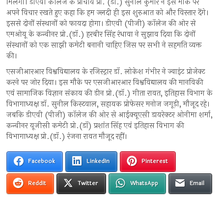
मिलेगा। डीएवी कॉलेज के प्राचार्य प्रो. (डॉ.) सुनील कुमार ने इस मौके पर
अपने विचार रखते हुए कहा कि हम ज्लदी ही इस शुरुआत को और विस्तार देंगे।
इससे दोनों संस्थानों को फायदा होगा। डीएवी (पीजी) कॉलेज की ओर से
एमओयू के कन्वीनर प्रो.(डॉ.) हरबीर सिंह रंधावा ने सुझाव दिया कि दोनों
संस्थानों को एक साझी कमेटी बनानी चाहिए जिस पर सभी ने सहमति व्यक्त
की।
एसजीआरआर विश्वविद्यालय के रजिस्ट्रार डॉ. लोकेश गंभीर ने ज्वाइंट प्रोजेक्ट
करने पर जोर दिया। इस मौके पर एसजीआरआर विश्वविद्यालय की मानविकी
एवं सामाजिक विज्ञान संकाय की डीन प्रो.(डॉ.) गीता रावत, इतिहास विभाग के
विभागाध्यक्ष डॉ. सुनील किस्टवाल, सहायक प्रोफेसर मनोज जगूड़ी, मौजूद रहे।
जबकि डीएवी (पीजी) कॉलेज की ओर से आईक्यूएसी डायरेक्टर ओनीमा शर्मा,
कन्वीनर यूजीसी कमेटी प्रो.(डॉ) प्रशांत सिंह एवं इतिहास विभाग की
विभागाध्यक्ष प्रो.(डॉ.) रंजना रावत मौजूद रहीं।
Facebook
LinkedIn
Pinterest
Reddit
Twitter
WhatsApp
Email