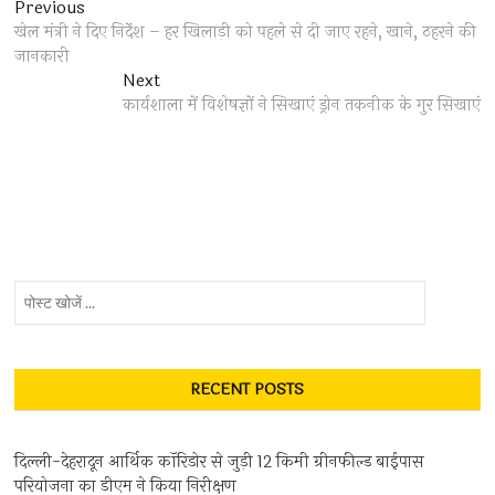
Post
Previous
Previous
post:
खेल मंत्री ने दिए निर्देश – हर खिलाड़ी को पहले से दी जाए रहने, खाने, ठहरने की
navigation
जानकारी
Next
Next
post:
कार्यशाला में विशेषज्ञों ने सिखाएं ड्रोन तकनीक के गुर सिखाएं
पोस्ट
खोजें
...
RECENT POSTS
दिल्ली-देहरादून आर्थिक कॉरिडोर से जुड़ी 12 किमी ग्रीनफील्ड बाईपास
परियोजना का डीएम ने किया निरीक्षण