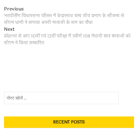
Post
Previous
Previous
post:
भराड़ीसैंण विधानसभा परिसर में केदारनाथ वन्य जीव प्रभाग के सौजन्य से
navigation
सीएम धामी ने लगाया अपनी माताजी के नाम का पौधा
Next
Next
post:
प्रदेशभर से आए 10वीं एवं 12वीं परीक्षा में उत्तीर्ण 108 मेधावी छात्र छात्राओं को
सीएम ने किया सम्मानित
पोस्ट
खोजें
...
RECENT POSTS