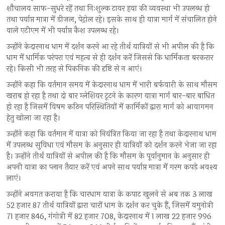
शौचालय साफ-सुधरे रहें तथा निःशुल्क टायर हवा की व्यवस्था भी उपलब्ध हो
तथा पर्याप्त मात्रा में डीजल, पेट्रोल रहे। इसके साथ ही यात्रा मार्ग में संचालित होने
वाले एटीएम में भी पर्याप्त कैश उपलब्ध रहे।
उन्होंने केदारनाथ धाम में दर्शन करने आ रहे तीर्थ यात्रियों से भी अपील की है कि
धाम में धार्मिक परंपरा एवं महत्व से ही दर्शन करें जिससे कि धार्मिकता बरकरार
रहे। किसी भी तरह से पिकनिक की दृष्टि से न आएं।
उन्होंने कहा कि वर्तमान समय में केदारनाथ धाम में भारी बर्फवारी के साथ मौसम
खराब हो रहा है तथा दो बार ग्लेशियर टूटने के कारण यात्रा मार्ग बार-बार बाधित
हो रहा है जिसमें विषम कठिन परिस्थितियों में कार्मिकों द्वारा मार्ग को आवागमन
हेतु खोला जा रहा है।
उन्होंने कहा कि वर्तमान में यात्रा को नियंत्रित किया जा रहा है तथा केदारनाथ धाम
में उपलब्ध सुविधा एवं मौसम के अनुसार ही यात्रियों को दर्शन करने भेजा जा रहा
है। उन्होंने तीर्थ यात्रियों से अपील की है कि मौसम के पूर्वानुमान के अनुसार ही
अपनी यात्रा का प्लान तैयार करें एवं अपने साथ पर्याप्त मात्रा में गरम कपड़े अवश्य
लाएं।
उन्होंने अवगत कराया है कि चारधाम यात्रा के कपाट खुलने से अब तक 3 लाख
52 हजार 87 तीर्थ यात्रियों द्वारा चारों धाम के दर्शन कर चुके हैं, जिसमें यमुनोत्री
71 हजार 846, गंगोत्री में 82 हजार 708, केदारनाथ में 1 लाख 22 हजार 996