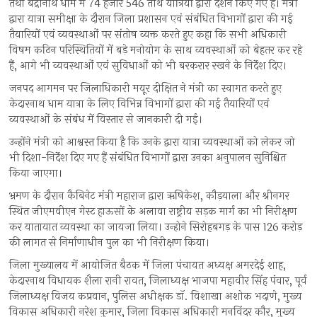
तथा बद्रीनाथ धाम में 74 हजार 546 तीर्थ यात्रियों द्वारा दर्शन किए गए हैं। मंत्री
द्वारा यात्रा समीक्षा के दौरान जिला प्रशासन एवं संबंधित विभागों द्वारा की गई
तैयारियों एवं व्यवस्थाओं पर संतोष व्यक्त करते हुए कहा कि सभी अधिकारी
विषम कठिन परिस्थितियों में बड़े मनोयोग के साथ व्यवस्थाओं को बेहतर कर रहे
हैं, आगे भी व्यवस्थाओं एवं सुविधाओं को भी बरकरार रखने के निर्देश दिए।
जनपद आगमन पर जिलाधिकारी मयूर दीक्षित ने मंत्री का स्वागत करते हुए
केदारनाथ धाम यात्रा के लिए विभिन्न विभागों द्वारा की गई तैयारियों एवं
व्यवस्थाओं के संबंध में विस्तार से जानकारी दी गई।
उन्होंने मंत्री को आश्वस्त किया है कि उनके द्वारा यात्रा व्यवस्थाओं को लेकर जो
भी दिशा-निर्देश दिए गए हैं संबंधित विभागों द्वारा उनका अनुपालन सुनिश्चित
किया जाएगा।
भ्रमण के दौरान कैबिनेट मंत्री महाराज द्वारा ऋषिकेश, कौड़याला और श्रीनगर
स्थित जीएमवीएन गेस्ट हाऊसों के अलावा राष्ट्रीय सड़क मार्ग का भी निरीक्षण
कर यातायात व्यवस्था का जायजा लिया। उन्होने सिरोहबगड़ के पास 126 करोड़
की लागत से निर्माणाधीन पुल का भी निरीक्षण किया।
जिला मुख्यालय में आयोजित बैठक में जिला पंचायत अध्यक्ष अमरदेई शाह,
केदारनाथ विधायक शैला रानी रावत, जिलाध्यक्ष भाजपा महावीर सिंह पंवार, पूर्व
जिलाध्यक्ष विजय कप्रवान, पुलिस अधीक्षक डाॅ. विशाखा अशोक भदाणे, मुख्य
विकास अधिकारी नरेश कुमार, जिला विकास अधिकारी मनविंदर कौर, मुख्य