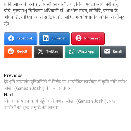
चिकित्सा अधिकारी डाॅ. एचसीएस मार्तोलिया, जिला पर्यटन अधिकारी राहुल
चौबे, मुख्य पशु चिकित्सा अधिकारी डाॅ. आशीष रावत, लोनिवि, एनएच के
अधिकारी, मीडिया प्रभारी सतेंद्र बर्त्वाल सहित अन्य विभागीय अधिकारी मौजूद
रहे।
Facebook
LinkedIn
Pinterest
Reddit
Twitter
WhatsApp
Email
Post
Previous
Previous
post:
देवभूमि उत्तराखंड युनिवर्सिटी में मिलेट पर आयोजित कार्यक्रम में कृषि मंत्री गणेश
navigation
जोशी (Ganesh Joshi) ने किया प्रतिभाग
Next
Next
post:
श्रीमद भागवत कथा में पहुँचे मंत्री गणेश जोशी (Ganesh Joshi), प्रदेश
वासियों की सुख समृद्धि की कामना