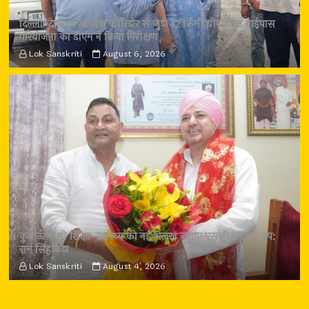
दिल्ली-देहरादून आर्थिक कॉरिडोर से जुड़ी 12 किमी ग्रीनफील्ड बाईपास
परियोजना का डीएम ने किया निरीक्षण
Lok Sanskriti
August 6, 2026
कुमाऊँ में भी शिक्षा-स्वास्थ्य की नई अलख जगाए एसजीआरआर ग्रुप:
राम सिंह कैड़ा
Lok Sanskriti
August 4, 2026