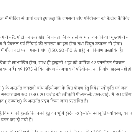
सदन में मीडिया से वार्ता करते हुए कहा कि जमरानी बांध परियोजना को केंद्रीय कैबिनेट
ानमंत्री नरेंद्र मोदी का उत्तराखंड की जनता की ओर से आभार व्यक्त किया। मुख्यमंत्री ने
त्र में पेयजल एवं सिंचाई की समस्या का हल होगा तथा विद्युत उत्पादन भी होगा।
 में गौला नदी पर जमरानी बांध (150.60 मी0 ऊंचाई) का निर्माण प्रस्तावित है।
सुविधा से लाभान्वित होगा, साथ ही हल्द्वानी शहर को वार्षिक 42 एमसीएम पेयजल
धान है। वर्ष 1975 से वित्त पोषण के अभाव में परियोजना का निर्माण प्रारम्भ नहीं हो
्यम ) के अन्तर्गत जमरानी बांध परियोजना के वित्त पोषण हेतु निवेश स्वीकृति एवं जल
। भारत सरकार द्वारा रू0 1730.20 करोड़ की स्वीकृति पी०एम०के०एस०वाई० में 90 प्रति
शत ( राज्यांश) के अन्तर्गत प्रदान किया जाना प्रस्तावित है।
 विभाग को हस्तांतरित करने हेतु वन भूमि (स्टेज-2 )अंतिम स्वीकृति पर्यावरण, वन ए
प्रदान कर दी गयी है।