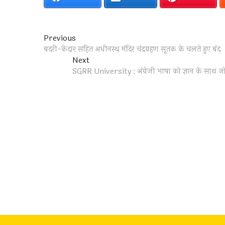
Post
Previous
Previous
post:
बदरी-केदार सहित अधीनस्थ मंदिर चंद्रग्रहण सूतक के चलते हुए बंद
navigation
Next
Next
post:
SGRR University : अंग्रेजी भाषा को ज्ञान के साथ जो