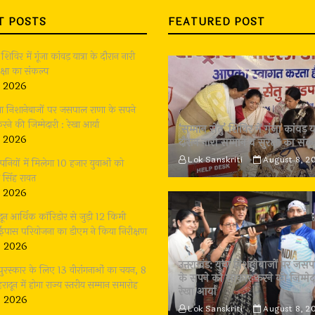
T POSTS
FEATURED POST
 शिविर में गूंजा कांवड़ यात्रा के दौरान नारी
क्षा का संकल्प
, 2026
युवा निशानेबाजों पर जसपाल राणा के सपने
े की जिम्मेदारी : रेखा आर्या
‘सम्मान सेतु’ शिविर में गूंजा कांवड़ या
, 2026
दौरान नारी सम्मान व सुरक्षा का संक
Lok Sanskriti
August 8, 2
य कम्पनियों में मिलेगा 10 हजार युवाओं को
 सिंह रावत
, 2026
ादून आर्थिक कॉरिडोर से जुड़ी 12 किमी
बाईपास परियोजना का डीएम ने किया निरीक्षण
, 2026
उत्तराखंड: युवा निशानेबाजों पर जस
 पुरस्कार के लिए 13 वीरांगनाओं का चयन, 8
के सपने को साकार करने की जिम्मेदा
रादून में होगा राज्य स्तरीय सम्मान समारोह
रेखा आर्या
, 2026
Lok Sanskriti
August 8, 2