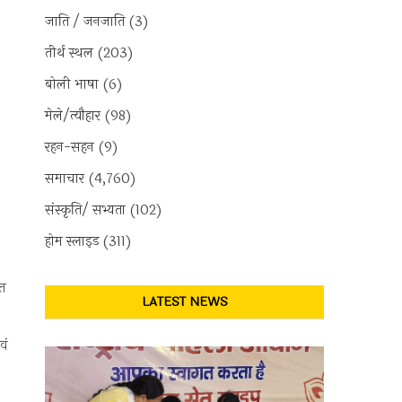
जाति / जनजाति
(3)
तीर्थ स्थल
(203)
बोली भाषा
(6)
मेले/त्यौहार
(98)
रहन-सहन
(9)
समाचार
(4,760)
संस्कृति/ सभ्यता
(102)
होम स्लाइड
(311)
शत
LATEST NEWS
वं