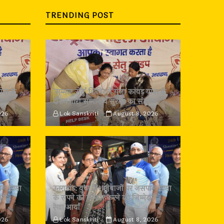
TRENDING POST
त्रा के
‘सम्मान सेतु’ शिविर में गूंजा कांवड़ यात्रा के
ल्प
दौरान नारी सम्मान व सुरक्षा का संकल्प
026
Lok Sanskriti
August 8, 2026
पाल राणा
उत्तराखंड: युवा निशानेबाजों पर जसपाल राणा
री :
के सपने को साकार करने की जिम्मेदारी :
रेखा आर्या
026
Lok Sanskriti
August 8, 2026