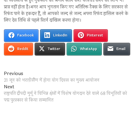
या व्यवसाय से हुए नुकसान को अगले साल कैरी फॉरवर्ड करने का लाभ भी
प्राप्त नहीं होता है।अगर आप भुगतान किए गए अतिरिक्त टैक्स के लिए सरकार से
रिफंड पाने के हकदार हैं, तो आपको जल्द से जल्द अपना रिफंड हासिल करने के
लिए देय तिथि से पहले रिटर्न दाखिल करना होगा।
Facebook
LinkedIn
Pinterest
Reddit
Twitter
WhatsApp
Email
Post
Previous
Previous
post:
21 जून को भराड़ीसैंण में होगा योग दिवस का मुख्य आयोजन
navigation
Next
Next
post:
राष्ट्रपति द्रौपदी मुर्मू ने विभिन्न क्षेत्रों में विशेष योगदान देने वाले 68 विभूतियों को
पद्म पुरस्कार से किया सम्मानित