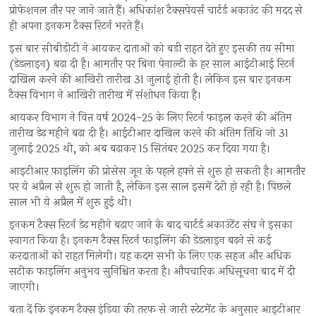
प्रोफेशनल तौर पर जाने जाते हैं। अधिकांश टैक्सपेयर्स चार्टर्ड अकाउंट की मदद से
ही अपना इनकम टैक्स रिटर्न भरते हैं।
इस बार सीबीडीटी ने आयकर दाताओं को बड़ी राहत देते हुए इसकी तय सीमा
(डेडलाइन) बढ़ा दी है। आमतौर पर बिना पेनाल्टी के हर साल आईटीआई रिटर्न
दाखिल करने की आखिरी तारीख 31 जुलाई होती है। लेकिन इस बार इनकम
टैक्स विभाग ने आखिरी तारीख में संशोधन किया है।
आयकर विभाग ने वित्त वर्ष 2024-25 के लिए रिटर्न फाइल करने की अंतिम
तारीख डेढ़ महीने बढ़ा दी है। आईटीआर दाखिल करने की अंतिम तिथि जो 31
जुलाई 2025 थी, को अब बढ़ाकर 15 सितंबर 2025 कर दिया गया है।
आइटीआर फाइलिंग की प्रोसेस जून के पहले हफ्ते से शुरू हो सकती है। आमतौर
पर ये अप्रैल से शुरू हो जाती है, लेकिन इस साल इसमें देरी हो रही है। पिछले
साल भी ये अप्रैल में शुरू हुई थी।
इनकम टैक्स रिटर्न डेढ़ महीने बढ़ाए जाने के बाद चार्टर्ड अकाउंटेंट संघ ने इसका
स्वागत किया है। इनकम टैक्स रिटर्न फाइलिंग की डेडलाइन बढ़ने से कई
करदाताओं को राहत मिलेगी। यह कदम सभी के लिए एक सहज और अधिक
सटीक फाइलिंग अनुभव सुनिश्चित करता है। औपचारिक अधिसूचना बाद में दी
जाएगी।
बता दें कि इनकम टैक्स इंडिया की तरफ से जारी स्टेटमेंट के अनुसार आइटीआर