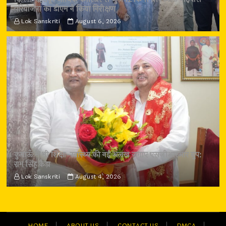
परियोजना का डीएम ने किया निरीक्षण
Lok Sanskriti
August 6, 2026
कुमाऊँ में भी शिक्षा-स्वास्थ्य की नई अलख जगाए एसजीआरआर ग्रुप:
राम सिंह कैड़ा
Lok Sanskriti
August 4, 2026
HOME
ABOUT US
CONTACT US
DMCA