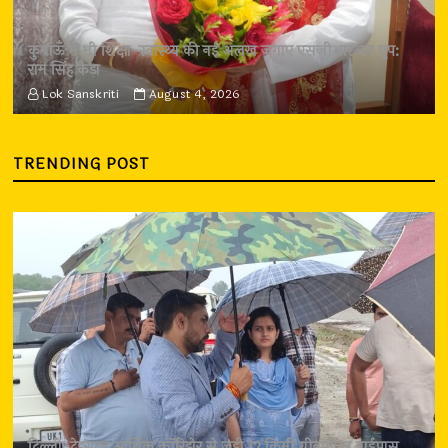
कुमाऊँ में भी शिक्षा-स्वास्थ्य की नई अलख जगाए एसजीआरआर ग्रुप:
राम सिंह कैड़ा
Lok Sanskriti
August 4, 2026
TRENDING POST
दिल्ली-देहरादून आर्थिक कॉरिडोर से जुड़ी 12 किमी ग्रीनफील्ड बाईपास