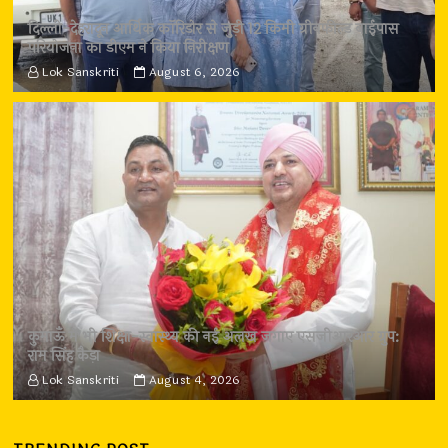
दिल्ली-देहरादून आर्थिक कॉरिडोर से जुड़ी 12 किमी ग्रीनफील्ड बाईपास
परियोजना का डीएम ने किया निरीक्षण
Lok Sanskriti
August 6, 2026
कुमाऊँ में भी शिक्षा-स्वास्थ्य की नई अलख जगाए एसजीआरआर ग्रुप:
राम सिंह कैड़ा
Lok Sanskriti
August 4, 2026