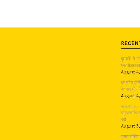
RECEN
कुमाऊँ में 
एसजीआरआर ग
August 4
श्री महंत इन्
के बाद भी 
August 4
उत्तराखण्ड 
चारधाम के सा
बढ़ी
August 3
मुख्य सचिव 