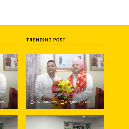
TRENDING POST
 नई अलख
कुमाऊँ में भी शिक्षा-स्वास्थ्य की नई अलख
कैड़ा
जगाए एसजीआरआर ग्रुप: राम सिंह कैड़ा
026
Lok Sanskriti
August 4, 2026