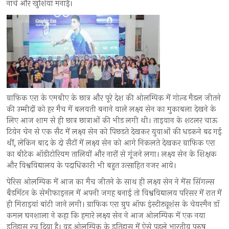
नाचे और खुशियां मनाईं।
ग्राफिक एरा के एमबीए के छात्र और पूरे देश की ओलम्पिक में गोल्ड मैडल जीतने
की उम्मीदों को हर मैच में बलवती बनाने वाले लक्ष्य सेन का मुकाबला देखने के
लिए आज शाम से ही छात्र छात्राओं की भीड़ लगी थी। ताइवान के शटलर चाऊ
टियेन चेन से एक सैट में लक्ष्य सेन को पिछड़ते देखकर युवाओं की धड़कने बढ़ गई
थीं, लेकिन बाद के दो सैटों में लक्ष्य सेन को आगे निकलते देखकर ग्राफिक एरा
का बीटेक ऑडीटोरियम तालियों और नारों से गूंजने लगा। लक्ष्य सेन के शिक्षक
और विश्वविद्यालय के पदाधिकारी भी बहुत उत्साहित नजर आये।
पेरिस ओलम्पिक में आज का मैच जीतने के साथ ही लक्ष्य सेन ने मेंस सिंगल्स
बैडमिंटन के सेमीफाइनल में अपनी जगह बनाई तो विश्वविद्यालय परिसर में रात में
ही मिठाइयां बांटी जाने लगी। ग्राफिक एरा ग्रुप ऑफ इंस्टीट्यूशंस के चेयरमैन डॉ
कमल घनशाला ने कहा कि हमारे लक्ष्य सेन ने आज ओलम्पिक में एक नया
इतिहास रच दिया है। वह ओलम्पिक के इतिहास में ऐसे पहले भारतीय पुरुष