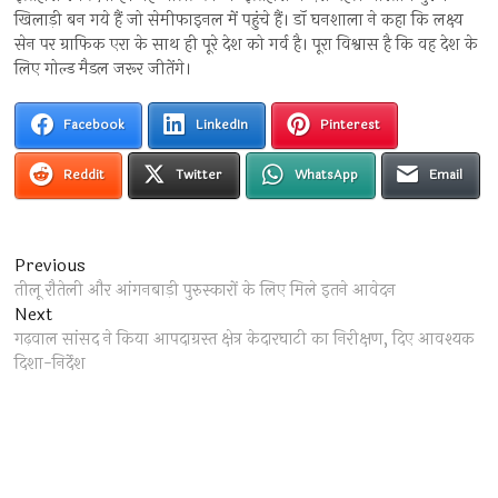
खिलाड़ी बन गये हैं जो सेमीफाइनल में पहुंचे हैं। डॉ घनशाला ने कहा कि लक्ष्य
सेन पर ग्राफिक एरा के साथ ही पूरे देश को गर्व है। पूरा विश्वास है कि वह देश के
लिए गोल्ड मैडल जरूर जीतेंगे।
Facebook
LinkedIn
Pinterest
Reddit
Twitter
WhatsApp
Email
Post
Previous
Previous
post:
तीलू रौतेली और आंगनबाड़ी पुरुस्कारों के लिए मिले इतने आवेदन
navigation
Next
Next
post:
गढ़वाल सांसद ने किया आपदाग्रस्त क्षेत्र केदारघाटी का निरीक्षण, दिए आवश्यक
दिशा-निर्देश