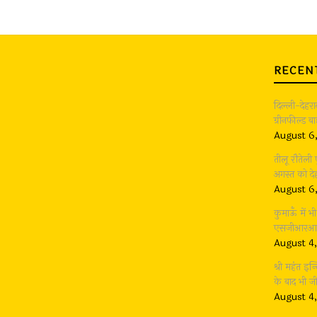
RECEN
दिल्ली-देहर
ग्रीनफील्ड 
August 6
तीलू रौतेली
अगस्त को देह
August 6
कुमाऊँ में 
एसजीआरआर ग
August 4
श्री महंत इन्
के बाद भी 
August 4