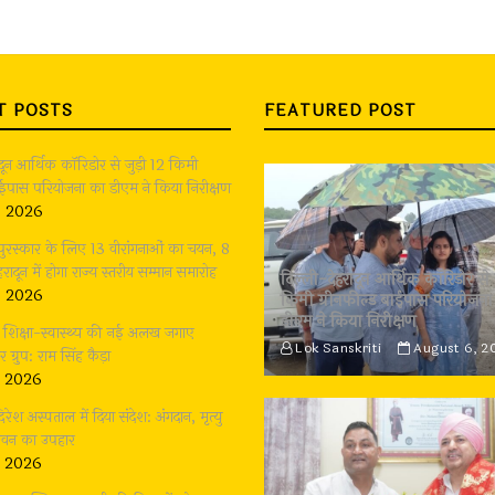
T POSTS
FEATURED POST
ादून आर्थिक कॉरिडोर से जुड़ी 12 किमी
बाईपास परियोजना का डीएम ने किया निरीक्षण
, 2026
 पुरस्कार के लिए 13 वीरांगनाओं का चयन, 8
रादून में होगा राज्य स्तरीय सम्मान समारोह
दिल्ली-देहरादून आर्थिक कॉरिडोर से 
, 2026
किमी ग्रीनफील्ड बाईपास परियोजना
डीएम ने किया निरीक्षण
भी शिक्षा-स्वास्थ्य की नई अलख जगाए
Lok Sanskriti
August 6, 2
्रुप: राम सिंह कैड़ा
, 2026
दिरेश अस्पताल में दिया संदेश: अंगदान, मृत्यु
जीवन का उपहार
, 2026