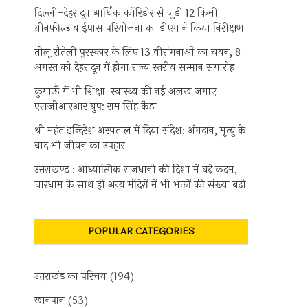
दिल्ली-देहरादून आर्थिक कॉरिडोर से जुड़ी 12 किमी
ग्रीनफील्ड बाईपास परियोजना का डीएम ने किया निरीक्षण
तीलू रौतेली पुरस्कार के लिए 13 वीरांगनाओं का चयन, 8
अगस्त को देहरादून में होगा राज्य स्तरीय सम्मान समारोह
कुमाऊँ में भी शिक्षा-स्वास्थ्य की नई अलख जगाए
एसजीआरआर ग्रुप: राम सिंह कैड़ा
श्री महंत इन्दिरेश अस्पताल में दिया संदेश: अंगदान, मृत्यु के
बाद भी जीवन का उपहार
उत्तराखण्ड : आध्यात्मिक राजधानी की दिशा में बढ़े कदम,
चारधाम के साथ ही अन्य मंदिरों में भी भक्तों की संख्या बढ़ी
POPULAR CATEGORIES
उत्तराखंड का परिचय
(194)
खानपान
(53)