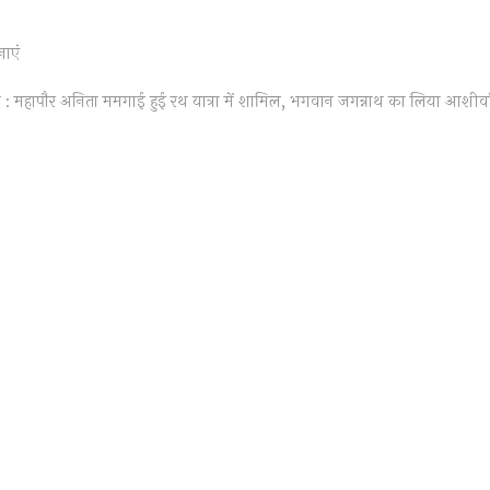
नाएं
ext
ost:
: महापौर अनिता ममगाई हुई रथ यात्रा में शामिल, भगवान जगन्नाथ का लिया आशीर्व