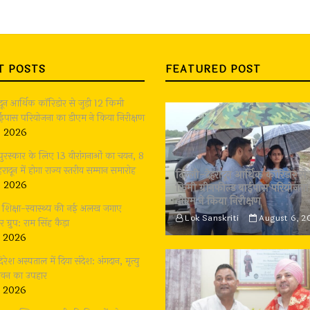
T POSTS
FEATURED POST
ादून आर्थिक कॉरिडोर से जुड़ी 12 किमी
बाईपास परियोजना का डीएम ने किया निरीक्षण
, 2026
 पुरस्कार के लिए 13 वीरांगनाओं का चयन, 8
रादून में होगा राज्य स्तरीय सम्मान समारोह
दिल्ली-देहरादून आर्थिक कॉरिडोर से 
, 2026
किमी ग्रीनफील्ड बाईपास परियोजना
डीएम ने किया निरीक्षण
भी शिक्षा-स्वास्थ्य की नई अलख जगाए
Lok Sanskriti
August 6, 2
्रुप: राम सिंह कैड़ा
, 2026
दिरेश अस्पताल में दिया संदेश: अंगदान, मृत्यु
जीवन का उपहार
, 2026