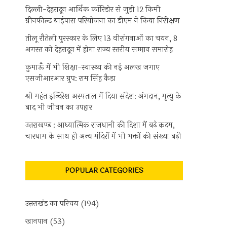
दिल्ली-देहरादून आर्थिक कॉरिडोर से जुड़ी 12 किमी
ग्रीनफील्ड बाईपास परियोजना का डीएम ने किया निरीक्षण
तीलू रौतेली पुरस्कार के लिए 13 वीरांगनाओं का चयन, 8
अगस्त को देहरादून में होगा राज्य स्तरीय सम्मान समारोह
कुमाऊँ में भी शिक्षा-स्वास्थ्य की नई अलख जगाए
एसजीआरआर ग्रुप: राम सिंह कैड़ा
श्री महंत इन्दिरेश अस्पताल में दिया संदेश: अंगदान, मृत्यु के
बाद भी जीवन का उपहार
उत्तराखण्ड : आध्यात्मिक राजधानी की दिशा में बढ़े कदम,
चारधाम के साथ ही अन्य मंदिरों में भी भक्तों की संख्या बढ़ी
POPULAR CATEGORIES
उत्तराखंड का परिचय
(194)
खानपान
(53)