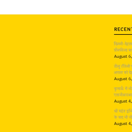
RECEN
दिल्ली-देहर
ग्रीनफील्ड 
August 6
तीलू रौतेली
अगस्त को देह
August 6
कुमाऊँ में 
एसजीआरआर ग
August 4
श्री महंत इन्
के बाद भी 
August 4