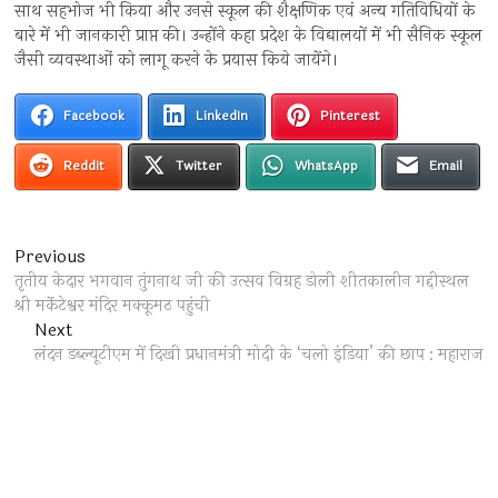
साथ सहभोज भी किया और उनसे स्कूल की शैक्षणिक एवं अन्य गतिविधियों के
बारे में भी जानकारी प्राप्त की। उन्होंने कहा प्रदेश के विद्यालयों में भी सैनिक स्कूल
जैसी व्यवस्थाओं को लागू करने के प्रयास किये जायेंगे।
Facebook
LinkedIn
Pinterest
Reddit
Twitter
WhatsApp
Email
Post
Previous
Previous
post:
तृतीय केदार भगवान तुंगनाथ जी की उत्सव विग्रह डोली शीतकालीन गद्दीस्थल
navigation
श्री मर्केटेश्वर मंदिर मक्कूमठ पहुंची
Next
Next
post:
लंदन डब्ल्यूटीएम में दिखी प्रधानमंत्री मोदी के ‘चलो इंडिया’ की छाप : महाराज