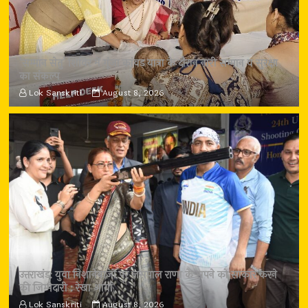
‘सम्मान सेतु’ शिविर में गूंजा कांवड़ यात्रा के दौरान नारी सम्मान व सुरक्षा
का संकल्प
Lok Sanskriti
August 8, 2026
उत्तराखंड: युवा निशानेबाजों पर जसपाल राणा के सपने को साकार करने
की जिम्मेदारी : रेखा आर्या
Lok Sanskriti
August 8, 2026