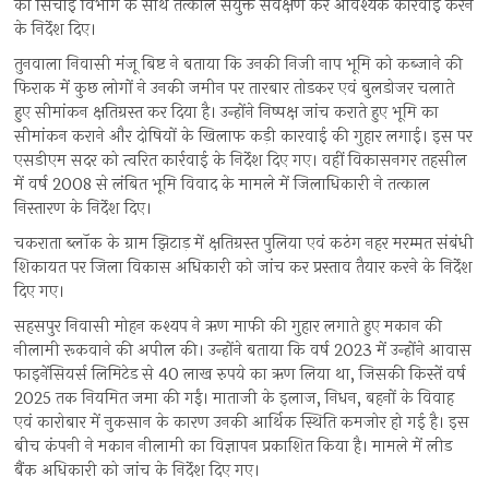
को सिंचाई विभाग के साथ तत्काल संयुक्त सर्वेक्षण कर आवश्यक कार्रवाई करने
के निर्देश दिए।
तुनवाला निवासी मंजू बिष्ट ने बताया कि उनकी निजी नाप भूमि को कब्जाने की
फिराक में कुछ लोगों ने उनकी जमीन पर तारबार तोडकर एवं बुलडोजर चलाते
हुए सीमांकन क्षतिग्रस्त कर दिया है। उन्होंने निष्पक्ष जांच कराते हुए भूमि का
सीमांकन कराने और दोषियों के खिलाफ कड़ी कारवाई की गुहार लगाई। इस पर
एसडीएम सदर को त्वरित कार्रवाई के निर्देश दिए गए। वहीं विकासनगर तहसील
में वर्ष 2008 से लंबित भूमि विवाद के मामले में जिलाधिकारी ने तत्काल
निस्तारण के निर्देश दिए।
चकराता ब्लॉक के ग्राम झिटाड़ में क्षतिग्रस्त पुलिया एवं कठंग नहर मरम्मत संबंधी
शिकायत पर जिला विकास अधिकारी को जांच कर प्रस्ताव तैयार करने के निर्देश
दिए गए।
सहसपुर निवासी मोहन कश्यप ने ऋण माफी की गुहार लगाते हुए मकान की
नीलामी रूकवाने की अपील की। उन्होंने बताया कि वर्ष 2023 में उन्होंने आवास
फाइनेंसियर्स लिमिटेड से 40 लाख रुपये का ऋण लिया था, जिसकी किस्तें वर्ष
2025 तक नियमित जमा की गईं। माताजी के इलाज, निधन, बहनों के विवाह
एवं कारोबार में नुकसान के कारण उनकी आर्थिक स्थिति कमजोर हो गई है। इस
बीच कंपनी ने मकान नीलामी का विज्ञापन प्रकाशित किया है। मामले में लीड
बैंक अधिकारी को जांच के निर्देश दिए गए।