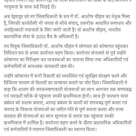
पहचान मिली। यही कारण रहा कि उनके स्थानांतरण की खबर के बाद आमजन ने
भावुकता के साथ उन्हें विदाई दी।
अब देहरादून को नए जिलाधिकारी के रूप में डॉ. आशीष चौहान का नेतृत्व मिला
है, जिनकी कार्यशैली भी जनता से सीधे संवाद, तकनीक आधारित समाधान और
जनहितकारी नवाचारों के लिए जानी जाती है। डॉ आशीष चौहान, भारतीय
प्रशासनिक सेवा के 2012 बैच के अधिकारी है।
नव नियुक्त जिलाधिकारी डॉ. आशीष चौहान ने सोमवार को कोषागार पहुंचकर
विधिवत रूप से अपना कार्यभार ग्रहण किया। कार्यभार संभालने से पूर्व उन्होंने
कोषागार का निरीक्षण कर व्यवस्थाओं का जायजा लिया तथा अधिकारियों एवं
कर्मचारियों से आवश्यक जानकारी प्राप्त की।
उन्होंने कोषागार में सभी रिकार्डो को व्यवस्थित एवं सुरक्षित संरक्षण करने और
डिजिटल माध्यम से पेंशनरों का सत्यापन कराने पर जोर दिया। जिलाधिकारी ने
कहा कि शासन की जनकल्याणकारी योजनाओं का लाभ आमजन तक समयबद्ध
एवं पारदर्शी तरीके से पहुंचाना उनकी प्राथमिकता होगी। साथ ही चारधाम यात्रा
प्रबंधन को सशक्त बनाना, आपदा प्रबंधन के कार्यो को समयबद्व पूर्ण करना एवं
जनपद के विकास योजनाओं का त्वरित गति से पूर्ण कराना करना और राज्य
सरकार की योजनाओं का लाभ सुगमता से जनता तक पहुंचाना उनकी
प्राथमिकता में शामिल है। कार्यभार ग्रहण करने के दौरान प्रशासनिक अधिकारियों
एवं कर्मचारियों ने नवागत जिलाधिकारी का स्वागत किया।