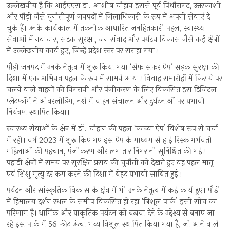
उल्लेखनीय है कि आईएएस डा. आशीष चौहान इससे पूर्व पिथौरागढ़, उत्तरकाशी
और पौड़ी जैसे चुनौतीपूर्ण जनपदों में जिलाधिकारी के रूप में अपनी सेवाएं दे
चुके हैं। उनके कार्यकाल में तकनीक आधारित जनहितकारी पहल, स्वास्थ्य
सेवाओं में नवाचार, सड़क सुरक्षा, जन संवाद और पर्यटन विकास जैसे कई क्षेत्रों
में उल्लेखनीय कार्य हुए, जिन्हें प्रदेश स्तर पर सराहा गया।
पौड़ी जनपद में उनके नेतृत्व में शुरू किया गया ‘सेफ सफर ऐप’ सड़क सुरक्षा की
दिशा में एक अभिनव पहल के रूप में सामने आया। विवाह समारोहों में किराये पर
चलने वाले वाहनों की निगरानी और पंजीकरण के लिए विकसित इस डिजिटल
प्लेटफॉर्म ने ओवरलोडिंग, नशे में वाहन संचालन और दुर्घटनाओं पर प्रभावी
नियंत्रण स्थापित किया।
स्वास्थ्य सेवाओं के क्षेत्र में डॉ. चौहान की पहल ‘काव्या ऐप’ विशेष रूप से चर्चा
में रही। वर्ष 2023 में शुरू किए गए इस ऐप के माध्यम से हाई रिस्क गर्भवती
महिलाओं की पहचान, पंजीकरण और लगातार निगरानी सुनिश्चित की गई।
पहाड़ी क्षेत्रों में समय पर सुरक्षित प्रसव की चुनौती को देखते हुए यह पहल मातृ
एवं शिशु मृत्यु दर कम करने की दिशा में बेहद प्रभावी साबित हुई।
पर्यटन और सांस्कृतिक विकास के क्षेत्र में भी उनके नेतृत्व में कई कार्य हुए। पौड़ी
में हिमालय दर्शन स्थल के समीप विकसित हो रहा ‘त्रिशूल पार्क’ इसी सोच का
परिणाम है। धार्मिक और प्राकृतिक पर्यटन को बढ़ावा देने के उद्देश्य से बनाए जा
रहे इस पार्क में 56 फीट ऊंचा भव्य त्रिशूल स्थापित किया गया है, जो आने वाले