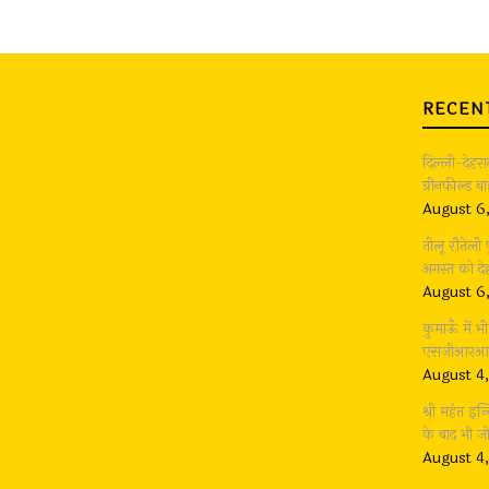
RECEN
दिल्ली-देहर
ग्रीनफील्ड 
August 6
तीलू रौतेली
अगस्त को देह
August 6
कुमाऊँ में 
एसजीआरआर ग
August 4
श्री महंत इन्
के बाद भी 
August 4