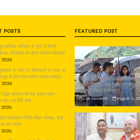
T POSTS
FEATURED POST
ादून आर्थिक कॉरिडोर से जुड़ी 12 किमी
बाईपास परियोजना का डीएम ने किया निरीक्षण
, 2026
 पुरस्कार के लिए 13 वीरांगनाओं का चयन, 8
रादून में होगा राज्य स्तरीय सम्मान समारोह
दिल्ली-देहरादून आर्थिक कॉरिडोर से 
, 2026
किमी ग्रीनफील्ड बाईपास परियोजना
डीएम ने किया निरीक्षण
भी शिक्षा-स्वास्थ्य की नई अलख जगाए
Lok Sanskriti
August 6, 2
्रुप: राम सिंह कैड़ा
, 2026
दिरेश अस्पताल में दिया संदेश: अंगदान, मृत्यु
जीवन का उपहार
, 2026