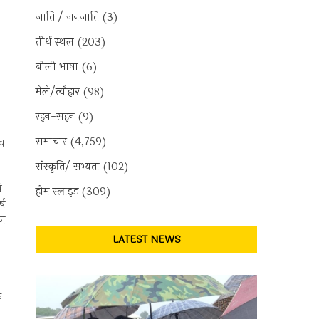
जाति / जनजाति
(3)
तीर्थ स्थल
(203)
बोली भाषा
(6)
मेले/त्यौहार
(98)
रहन-सहन
(9)
समाचार
(4,759)
िव
संस्कृति/ सभ्यता
(102)
ि
होम स्लाइड
(309)
्ष
का
LATEST NEWS
े