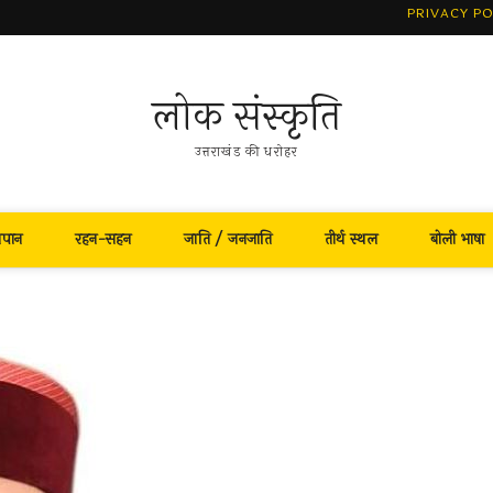
PRIVACY PO
लोक संस्कृति
उत्तराखंड की धरोहर
नपान
रहन-सहन
जाति / जनजाति
तीर्थ स्थल
बोली भाषा