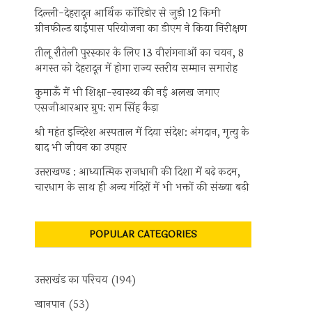
दिल्ली-देहरादून आर्थिक कॉरिडोर से जुड़ी 12 किमी
ग्रीनफील्ड बाईपास परियोजना का डीएम ने किया निरीक्षण
तीलू रौतेली पुरस्कार के लिए 13 वीरांगनाओं का चयन, 8
अगस्त को देहरादून में होगा राज्य स्तरीय सम्मान समारोह
कुमाऊँ में भी शिक्षा-स्वास्थ्य की नई अलख जगाए
एसजीआरआर ग्रुप: राम सिंह कैड़ा
श्री महंत इन्दिरेश अस्पताल में दिया संदेश: अंगदान, मृत्यु के
बाद भी जीवन का उपहार
उत्तराखण्ड : आध्यात्मिक राजधानी की दिशा में बढ़े कदम,
चारधाम के साथ ही अन्य मंदिरों में भी भक्तों की संख्या बढ़ी
POPULAR CATEGORIES
उत्तराखंड का परिचय
(194)
खानपान
(53)