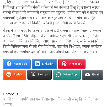
सुरक्षित मातृत्व आश्वासन के अंतर्गत प्राथमिक, द्वितीयक एवं तृतीयक स्तर की
चिकित्सा इकाईयों में गर्भवती महिलाओं एवं नवजात शिशु हेतु स्वास्थ्य सुरक्षा
संबंधी सेवाओं की जानकारी समुदाय तक पहुंचाएं। प्रत्येक माह की 9 तारीख को
प्रधानमंत्री सुरक्षित मातृत्व अभियान के तहत उच्च जोखिम गर्भावस्था सहित
सामान्य गर्भावस्था की नियमित जांच हेतु लाभार्थियों को प्रेरित करें।
बैठक में अपर मुख्य चिकित्सा अधिकारी डॉ0 वन्दना सेमवाल, जिला प्रतिरक्षण
अधिकारी डॉ0 दिनेश चौहान, प्रोग्राम ऑफिसर एम.सी.एच. प्रखर गुप्ता, जिला
डाटा प्रबंधक बिमल मौर्य, जिला आशा समन्वयक दिनेश पांडे, सहित सरकारी एवं
निजी चिकित्सालयों से स्त्री रोग विशेषज्ञों, बाल रोग विशेषज्ञों, ब्लॉक कार्यक्रम
प्रबंधकों तथा संबंधित क्षेत्र की आशा कार्यकत्रियों द्वारा प्रतिभाग किया गया।
Facebook
LinkedIn
Pinterest
Reddit
Twitter
WhatsApp
Email
Post
Previous
Previous
post:
अपणि भाषा, अपणि शान एसजीआरआरयू में गढ़वाली संस्कृति को मिला नया
navigation
आयाम