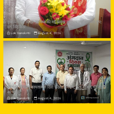
कुमाऊँ में भी शिक्षा-स्वास्थ्य की नई अलख जगाए एसजीआरआर ग्रुप:
राम सिंह कैड़ा
Lok Sanskriti
August 4, 2026
श्री महंत इन्दिरेश अस्पताल में दिया संदेश: अंगदान, मृत्यु के बाद भी जीवन
का उपहार
Lok Sanskriti
August 4, 2026