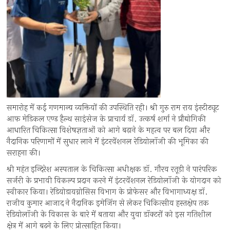
समारोह में कई गणमान्य व्यक्तियों की उपस्थिति रही। श्री गुरु राम राय इंस्टीट्यूट
आफ मेडिकल एण्ड हैल्थ साइंसेज के प्राचार्य डॉ. उत्कर्ष शर्मा ने प्रौद्योगिकी
आधारित चिकित्सा विशेषज्ञताओं को आगे बढ़ाने के महत्व पर बल दिया और
नैदानिक परिणामों में सुधार लाने में इंटरवेंशनल रेडियोलॉजी की भूमिका की
सराहना की।
श्री महंत इन्दिरेश अस्पताल के चिकित्सा अधीक्षक डॉ. गौरव रतूड़ी ने पारंपरिक
सर्जरी के प्रभावी विकल्प प्रदान करने में इंटरवेंशनल रेडियोलॉजी के योगदान को
स्वीकार किया। रेडियोडायग्नोसिस विभाग के प्रोफेसर और विभागाध्यक्ष डॉ.
राजीव कुमार आजाद ने नैदानिक इमेजिंग से लेकर चिकित्सीय हस्तक्षेप तक
रेडियोलॉजी के विकास के बारे में बताया और युवा डॉक्टरों को इस गतिशील
क्षेत्र में आगे बढ़ने के लिए प्रोत्साहित किया।