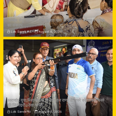
‘सम्मान सेतु’ शिविर में गूंजा कांवड़ यात्रा के दौरान नारी सम्मान व सुरक्षा
का संकल्प
Lok Sanskriti
August 8, 2026
उत्तराखंड: युवा निशानेबाजों पर जसपाल राणा के सपने को साकार करने
की जिम्मेदारी : रेखा आर्या
Lok Sanskriti
August 8, 2026