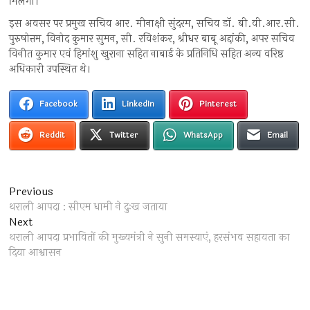
मिलेगा।
इस अवसर पर प्रमुख सचिव आर. मीनाक्षी सुंदरम, सचिव डॉ. बी.वी.आर.सी.
पुरुषोत्तम, विनोद कुमार सुमन, सी. रविशंकर, श्रीधर बाबू अद्दांकी, अपर सचिव
विनीत कुमार एवं हिमांशु खुराना सहित नाबार्ड के प्रतिनिधि सहित अन्य वरिष्ठ
अधिकारी उपस्थित थे।
Facebook
LinkedIn
Pinterest
Reddit
Twitter
WhatsApp
Email
Post
Previous
Previous
post:
थराली आपदा : सीएम धामी ने दुःख जताया
navigation
Next
Next
post:
थराली आपदा प्रभावितों की मुख्यमंत्री ने सुनी समस्याएं, हरसंभव सहायता का
दिया आश्वासन