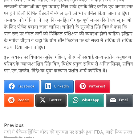
हजार रूपये से बढ़नी चाहिए। बागेश्वर की खृष्टि कोरंगा ने कहा कि लोगों को
सरकारी योजनाओं का पूरा फायदा मिल सके इसके लिए ब्लॉक एवं जनपद स्तर
पर होने विली विभिन्न बैठकों में मंगल दलों को भी शामिल किया जाना चाहिए।
चम्पावत की मोनिका ने कहा कि जनहित में महत्वपूर्ण जानकारियों एवं सूचनाओं
के लिए पोर्टल बनाया जाना चाहिए। चमोली के सुरजीत सिंह बिष्ट ने कहा कि
ग्राम स्तर पर मंगल दलों को डिजिटल प्रशिक्षण की व्यवस्था होनी चाहिए। हरिद्वार
के मनोज चौहान ने कहा कि योग और फिटनेस पर को राज्य में अधिक से अधिक
बढ़ावा दिया जाना चाहिए।
इस अवसर पर विधायक सुरेश गड़िया, पीएमजीएसवाई राज्य स्तरीय अनुश्रवण
परिषद के उपाध्यक्ष शिव सिंह बिष्ट, विशेष प्रमुख सचिव री अमित सिन्हा, सचिव
एस.एन.पाण्डेय, निदेशक युवा कल्याण प्रशांत आर्य उपस्थित थे।
Facebook
LinkedIn
Pinterest
Reddit
Twitter
WhatsApp
Email
Post
Previous
Previous
post:
गर्मी में पैकेज्ड ड्रिंकिंग वॉटर की गुणवत्ता पर सतर्क हुआ FDA, जारी किए सख्त
navigation