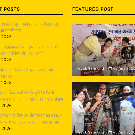
T POSTS
FEATURED POST
 शिविर में गूंजा कांवड़ यात्रा के दौरान नारी
क्षा का संकल्प
, 2026
युवा निशानेबाजों पर जसपाल राणा के सपने
े की जिम्मेदारी : रेखा आर्या
‘सम्मान सेतु’ शिविर में गूंजा कांवड़ या
, 2026
दौरान नारी सम्मान व सुरक्षा का संक
Lok Sanskriti
August 8, 2
य कम्पनियों में मिलेगा 10 हजार युवाओं को
 सिंह रावत
, 2026
ादून आर्थिक कॉरिडोर से जुड़ी 12 किमी
बाईपास परियोजना का डीएम ने किया निरीक्षण
, 2026
उत्तराखंड: युवा निशानेबाजों पर जस
 पुरस्कार के लिए 13 वीरांगनाओं का चयन, 8
के सपने को साकार करने की जिम्मेदा
रादून में होगा राज्य स्तरीय सम्मान समारोह
रेखा आर्या
, 2026
Lok Sanskriti
August 8, 2