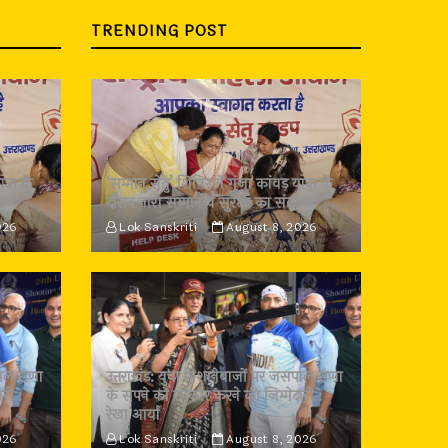
TRENDING POST
त्रा के
‘सम्मान सेतु’ शिविर में गूंजा कांवड़ यात्रा के
ल्प
दौरान नारी सम्मान व सुरक्षा का संकल्प
026
Lok Sanskriti
August 8, 2026
पाल राणा
उत्तराखंड: युवा निशानेबाजों पर जसपाल राणा
री :
के सपने को साकार करने की जिम्मेदारी :
रेखा आर्या
026
Lok Sanskriti
August 8, 2026