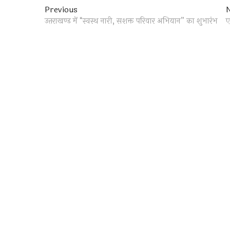
Post
Previous
Previous
post:
उत्तराखण्ड में “स्वस्थ नारी, सशक्त परिवार अभियान” का शुभारंभ
ए
navigation