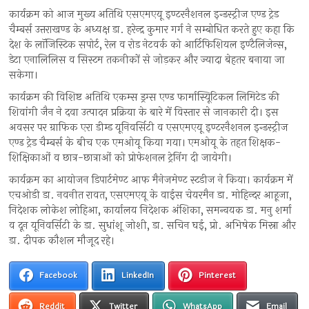
कार्यक्रम को आज मुख्य अतिथि एसएमएयू इण्टरनैशनल इन्डस्ट्रीज एण्ड ट्रेड
चैम्बर्स उत्तराखण्ड के अध्यक्ष डा. हरेन्द्र कुमार गर्ग ने सम्बोधित करते हुए कहा कि
देश के लाॅजिस्टिक सपोर्ट, रेल व रोड नेटवर्क को आर्टिफिशियल इण्टैलिजेन्स,
डेटा एनालिलिस व सिस्टम तकनीकों से जोड़कर और ज्यादा बेहतर बनाया जा
सकेगा।
कार्यक्रम की विशिष्ट अतिथि एकम्स ड्रग्स एण्ड फार्मास्यिूटिकल लिमिटेड की
शिवांगी जैन ने दवा उत्पादन प्रक्रिया के बारे में विस्तार से जानकारी दी। इस
अवसर पर ग्राफिक एरा डीम्ड यूनिवर्सिटी व एसएमएयू इण्टरनैशनल इन्डस्ट्रीज
एण्ड ट्रेड चैम्बर्स के बीच एक एमओयू किया गया। एमओयू के तहत शिक्षक-
शिक्षिकाओं व छात्र-छात्राओं को प्रोफेशनल ट्रेनिंग दी जायेगी।
कार्यक्रम का आयोजन डिपार्टमेण्ट आफ मैनेजमेण्ट स्टडीज ने किया। कार्यक्रम में
एचओडी डा. नवनीत रावत, एसएमएयू के वाईस चेयरमैन डा. मोहिन्दर आहूजा,
निदेशक लोकेश लोहिआ, कार्यालय निदेशक अंशिका, समन्वयक डा. मनु शर्मा
व दून यूनिवर्सिटी के डा. सुधांशू जोशी, डा. सचिन घई, प्रो. अभिषेक मिस्रा और
डा. दीपक कौशल मौजूद रहे।
Facebook
LinkedIn
Pinterest
Reddit
Twitter
WhatsApp
Email