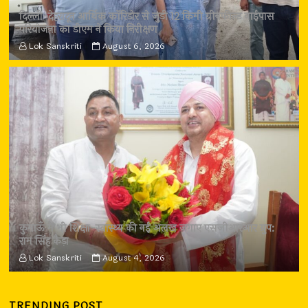
दिल्ली-देहरादून आर्थिक कॉरिडोर से जुड़ी 12 किमी ग्रीनफील्ड बाईपास
परियोजना का डीएम ने किया निरीक्षण
Lok Sanskriti
August 6, 2026
कुमाऊँ में भी शिक्षा-स्वास्थ्य की नई अलख जगाए एसजीआरआर ग्रुप:
राम सिंह कैड़ा
Lok Sanskriti
August 4, 2026
TRENDING POST