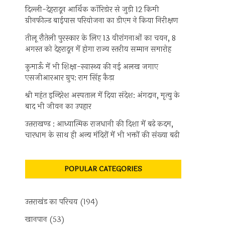
दिल्ली-देहरादून आर्थिक कॉरिडोर से जुड़ी 12 किमी
ग्रीनफील्ड बाईपास परियोजना का डीएम ने किया निरीक्षण
तीलू रौतेली पुरस्कार के लिए 13 वीरांगनाओं का चयन, 8
अगस्त को देहरादून में होगा राज्य स्तरीय सम्मान समारोह
कुमाऊँ में भी शिक्षा-स्वास्थ्य की नई अलख जगाए
एसजीआरआर ग्रुप: राम सिंह कैड़ा
श्री महंत इन्दिरेश अस्पताल में दिया संदेश: अंगदान, मृत्यु के
बाद भी जीवन का उपहार
उत्तराखण्ड : आध्यात्मिक राजधानी की दिशा में बढ़े कदम,
चारधाम के साथ ही अन्य मंदिरों में भी भक्तों की संख्या बढ़ी
POPULAR CATEGORIES
उत्तराखंड का परिचय
(194)
खानपान
(53)