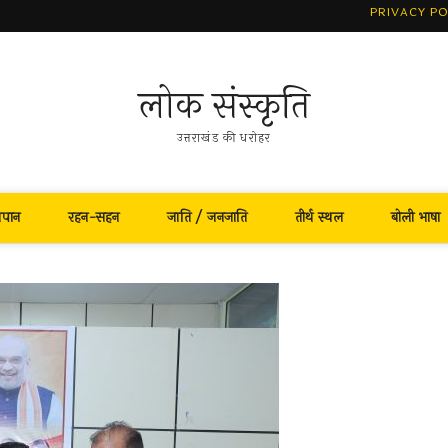
PRIVACY PO
लोक संस्कृति
उत्तराखंड की धरोहर
नपान
रहन-सहन
जाति / जनजाति
तीर्थ स्थल
बोली भाषा