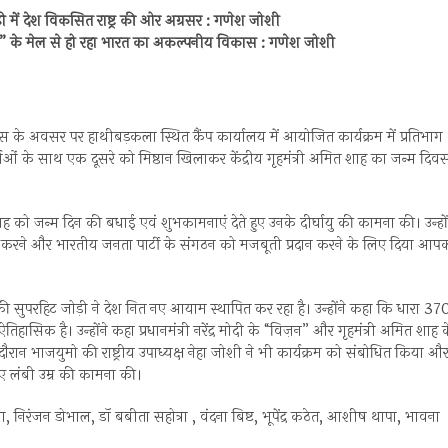
ोड़ी में देश विकसित राष्ट्र की ओर अग्रसर : गणेश जोशी
शन” के मेल से हो रहा भारत का अकल्पनीय विकास : गणेश जोशी
िवस के अवसर पर हाथीबड़कला स्थित कैंप कार्यालय में आयोजित कार्यक्रम में प्रतिभाग
्ताओं के साथ एक दूसरे को मिष्ठान खिलाकर केंद्रीय गृहमंत्री अमित शाह का जन्म दिव
ाह को जन्म दिन की बधाई एवं शुभकामनाएं देते हुए उनके दीर्घायु की कामना की। उन्हों
दृढ़ करने और भारतीय जनता पार्टी के संगठन को मजबूती प्रदान करने के लिए दिया आप
ाह की सुपरहिट जोड़ी ने देश नित नए आयाम स्थापित कर रहा है। उन्होंने कहा कि धारा 37
सिक है। उन्होंने कहा प्रधानमंत्री नरेंद्र मोदी के “विज़न” और गृहमंत्री अमित शाह 
ान भाजयुमो की राष्ट्रीय उपाध्यक्ष नेहा जोशी ने भी कार्यक्रम को संबोधित किया औ
ुए लंबी उम्र की कामना की।
णा, निरंजन डोभाल, डॉ बबीता सहोत्रा , वंदना बिष्ट, भूपेंद्र कठेत, आशीष थापा, भावना