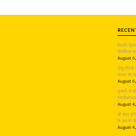
RECEN
दिल्ली-देहर
ग्रीनफील्ड 
August 6
तीलू रौतेली
अगस्त को देह
August 6
कुमाऊँ में 
एसजीआरआर ग
August 4
श्री महंत इन्
के बाद भी 
August 4