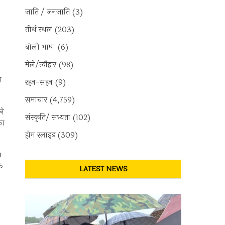
जाति / जनजाति
(3)
तीर्थ स्थल
(203)
बोली भाषा
(6)
मेले/त्यौहार
(98)
स
रहन-सहन
(9)
समाचार
(4,759)
ने
संस्कृति/ सभ्यता
(102)
का
होम स्लाइड
(309)
0
के
LATEST NEWS
र