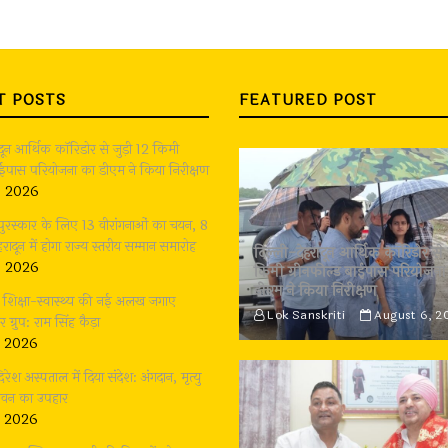
T POSTS
FEATURED POST
ादून आर्थिक कॉरिडोर से जुड़ी 12 किमी
बाईपास परियोजना का डीएम ने किया निरीक्षण
, 2026
 पुरस्कार के लिए 13 वीरांगनाओं का चयन, 8
रादून में होगा राज्य स्तरीय सम्मान समारोह
दिल्ली-देहरादून आर्थिक कॉरिडोर से 
, 2026
किमी ग्रीनफील्ड बाईपास परियोजना
डीएम ने किया निरीक्षण
भी शिक्षा-स्वास्थ्य की नई अलख जगाए
Lok Sanskriti
August 6, 2
्रुप: राम सिंह कैड़ा
, 2026
दिरेश अस्पताल में दिया संदेश: अंगदान, मृत्यु
जीवन का उपहार
, 2026