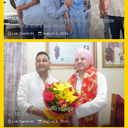
दिल्ली-देहरादून आर्थिक कॉरिडोर से जुड़ी 12 किमी ग्रीनफील्ड बाईपास
परियोजना का डीएम ने किया निरीक्षण
Lok Sanskriti
August 6, 2026
कुमाऊँ में भी शिक्षा-स्वास्थ्य की नई अलख जगाए एसजीआरआर ग्रुप:
राम सिंह कैड़ा
Lok Sanskriti
August 4, 2026