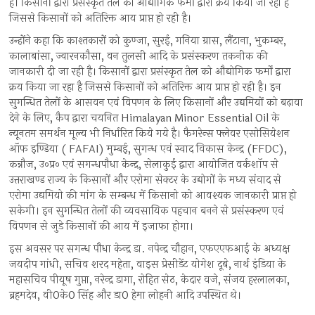
है। किसानों द्वारा प्रसंस्कृत तेल को औद्योगिक फर्मों द्वारा क्रय किया जा रहा है
जिससे किसानों को अतिरिक्त आय प्राप्त हो रही है।
उन्होंने कहा कि काश्तकारों को कुण्जा, सुरई, गनिया ग्रास, लैंटाना, भुकम्बर,
कालाबांसा, ज्वारनकौसा, वन तुलसी आदि के प्रसंस्करण तकनीक की
जानकारी दी जा रही है। किसानों द्वारा प्रसंस्कृत तेल को औद्योगिक फर्मों द्वारा
क्रय किया जा रहा है जिससे किसानों को अतिरिक्त आय प्राप्त हो रही है। इन
सुगन्धित तेलों के आसवन एवं विपणन के लिए किसानों और उद्यमियों को बढ़ावा
देने के लिए, कैप द्वारा चयनित Himalayan Minor Essential Oil के
न्यूनतम समर्थन मूल्य भी निर्धारित किये गये है। फैगरेन्स फ्लेवर एसोसियेशन
ऑफ इण्डिया ( FAFAI) मुम्बई, सुगन्ध एवं स्वाद विकास केन्द्र (FFDC),
कन्नौज, उ०प्र० एवं सगन्धपौधा केन्द्र, सेलाकुई द्वारा आयोजित वर्कशॉप से
उत्तराखण्ड राज्य के किसानों और एरोमा सेक्टर के उद्योगों के मध्य संवाद से
एरोमा उद्यमियो की मांग के सम्बन्ध में किसानो को आवश्यक जानकारी प्राप्त हो
सकेगी। इन सुगन्धित तेलों की व्यवसायिक पहचान बनने से प्रसंस्करण एवं
विपणन से जुडे किसानों की आय में इजाफा होगा।
इस अवसर पर सगन्ध पौधा केन्द्र डा. नपेन्द्र चौहान, एफएएफआई के अध्यक्ष
जयदीप गांधी, सचिव शरद महेता, वाइस प्रेसीडेंट योगेश दूबे, नार्थ इंडिया के
महासचिव पीयूष गुप्ता, नरेन्द्र डागा, रोहित सेठ, केदार वजे, संजय हरलालका,
ब्रहमदेव, वी0के0 सिंह और डा0 हेमा लोहनी आदि उपस्थित थे।