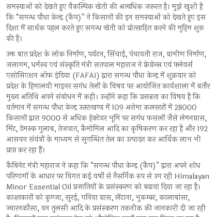
समस्याओं को देखते हुए वैकल्पिक खेती की अत्यधिक जरूरत है। मुझे खुशी है
कि “सगन्ध पौधा केन्द्र (कैप)” ने किसानों की इन समस्याओं को देखते हुए इस
दिशा में सार्थक पहल करते हुए सगन्ध खेती को प्रोत्साहित करने की मुहिम शुरू
की है।
उक्त बात प्रदेश के लोक निर्माण, पर्यटन, सिंचाई, पंचायती राज, ग्रामीण निर्माण,
जलागम, धर्मस्व एवं संस्कृति मंत्री सतपाल महाराज ने फ्रेग्रेन्स एवं फ्लेवर्स
एसोसिएशन ऑफ इंडिया (FAFAI) द्वारा सगन्ध पौधा केन्द्र में शुक्रवार को
प्रदेश के हिमालयी माइनर सगंध तेलों के विषय पर आयोजित कार्यशाला में बतौर
मुख्य अतिथि अपने संबोधन में कही। उन्होंने कहा कि प्रसन्नता का विषय है कि
वर्तमान में सगन्ध पौधा केन्द्र उत्तराखण्ड में 109 अरोमा कलस्टरों में 28000
किसानों द्वारा 9000 से अधिक हेक्टेयर भूमि पर सगंध फसलों जैसे लेमनग्रास,
मिंट, डेमस्क गुलाब, तेजपात, कैमोमिल आदि का कृषिकरण कर रहा है और 192
आसवन संयंत्रों के माध्यम से सुगन्धित तेल का उत्पादन कर आर्थिक लाभ भी
प्राप्त कर रहा हैं।
कैबिनेट मंत्री महाराज ने कहा कि “सगन्ध पौधा केन्द्र (कैप)” द्वारा अपने शोध
परिणामों के आधार पर विगत कई वर्षों से नैसर्गिक रुप से उग रही Himalayan
Minor Essential Oil प्रजातियों के प्रसंस्करण को बढ़ावा दिया जा रहा है।
काश्तकारों को कुण्जा, सुरई, गनिया ग्रास, लेंटाना, भुकम्बर, कालाबांसा,
ज्वारनकौसा, वन तुलसी आदि के प्रसंस्करण तकनीक की जानकारी दी जा रही