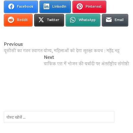
Facebook
LinkedIn
Pinterest
Reddit
Twitter
WhatsApp
Email
Post
Previous
Previous
post:
यूसीसी का गठन स्वागत योग्य, महिलाओं को देगा सुरक्षा कवच : महेंद्र भट्ट
navigation
Next
Next
post:
ग्राफिक एरा में भोजन की बर्बादी पर अंतर्राष्ट्रीय संगोष्ठी
पोस्ट
खोजें
...