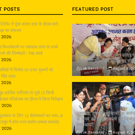
T POSTS
FEATURED POST
 शिविर में गूंजा कांवड़ यात्रा के दौरान नारी
क्षा का संकल्प
, 2026
युवा निशानेबाजों पर जसपाल राणा के सपने
े की जिम्मेदारी : रेखा आर्या
‘सम्मान सेतु’ शिविर में गूंजा कांवड़ या
, 2026
दौरान नारी सम्मान व सुरक्षा का संक
Lok Sanskriti
August 8, 2
य कम्पनियों में मिलेगा 10 हजार युवाओं को
 सिंह रावत
, 2026
ादून आर्थिक कॉरिडोर से जुड़ी 12 किमी
बाईपास परियोजना का डीएम ने किया निरीक्षण
, 2026
उत्तराखंड: युवा निशानेबाजों पर जस
 पुरस्कार के लिए 13 वीरांगनाओं का चयन, 8
के सपने को साकार करने की जिम्मेदा
रादून में होगा राज्य स्तरीय सम्मान समारोह
रेखा आर्या
, 2026
Lok Sanskriti
August 8, 2