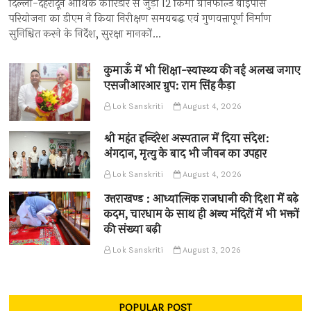
दिल्ली-देहरादून आर्थिक कॉरिडोर से जुड़ी 12 किमी ग्रीनफील्ड बाईपास
परियोजना का डीएम ने किया निरीक्षण समयबद्ध एवं गुणवत्तापूर्ण निर्माण
सुनिश्चित करने के निर्देश, सुरक्षा मानकों…
कुमाऊँ में भी शिक्षा-स्वास्थ्य की नई अलख जगाए
एसजीआरआर ग्रुप: राम सिंह कैड़ा
Lok Sanskriti
August 4, 2026
श्री महंत इन्दिरेश अस्पताल में दिया संदेश:
अंगदान, मृत्यु के बाद भी जीवन का उपहार
Lok Sanskriti
August 4, 2026
उत्तराखण्ड : आध्यात्मिक राजधानी की दिशा में बढ़े
कदम, चारधाम के साथ ही अन्य मंदिरों में भी भक्तों
की संख्या बढ़ी
Lok Sanskriti
August 3, 2026
POPULAR POST