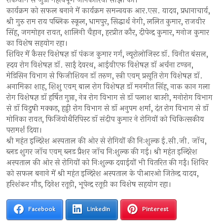
रोकथाम से जुडी महत्वपूर्ण जानकारियां सांझा की।
कार्यक्रम को सफल बनाने में कार्यक्रम समन्वयक आर.एस. यादव, प्रधानाचार्य,
श्री गुरु राम राय पब्लिक स्कूल, धामपुर, सिद्धार्थ नेगी, ललित कुमार, राजवीर
सिंह, जगमोहन रावत, शालिनी चैहान, हरप्रीत कौर, दीपेन्द्र कुमार, मनोज कुमार
का विशेष सहयोग रहा।
शिविर में कैसर विशेषज्ञ डॉ पंकज कुमार गर्ग, न्यूरोलोजिस्ट डॉ. विनीत बंसल,
ह्दय रोग विशेषज्ञ डॉ. साईं देवरथ, आईवीएफ विशेषज्ञ डॉ अर्चना टण्डन,
मेडिसिन विभाग से फिजीशियन डॉ तरुण, स्त्री एवम् प्रसूति रोग विशेषज्ञ डॉ.
अनामिका शाह, शिशु एवम् बाल रोग विशेषज्ञ डॉ मनमीत सिंह, नाक कान गला
रोग विशेषज्ञ डॉ हर्षित गुप्ता, नेत्र रोग विभाग से डॉ पलाश बाउरी, मनोरोग विभाग
से डॉ विदुषी मक्कड़, हड्डी रोग विभाग से डॉ अनुपम शर्मा, दंत रोग विभाग से डॉ
मोनिका रावत, फिजियोथैरिपिस्ट डॉ संदीप कुमार ने रोगियों को चिकित्सकीय
परामर्श दिया।
श्री महंत इन्दिरेश अस्पताल की ओर से रोगियों की निःशुल्क ई.सी.जी. जॉच,
ब्लड शुगर जॉच एवम् ब्लड प्रैशर जॉच निःशुल्क की गई। श्री महंत इन्दिरेश
अस्पताल की ओर से रोगियों को निःशुल्क दवाईयों भी वितरित की गईं। शिविर
को सफल बनाने में श्री महंत इन्दिरेश अस्पताल के पीआरओ जितेन्द्र यादव,
हरिशंकर गौड, दिनेश रतूड़ी, भूपेन्द्र रतूड़ी का विशेष सहयोग रहा।
Facebook
LinkedIn
Pinterest