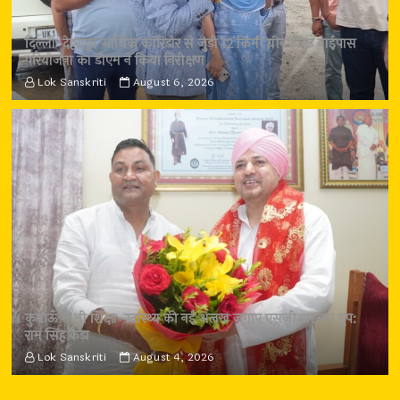
दिल्ली-देहरादून आर्थिक कॉरिडोर से जुड़ी 12 किमी ग्रीनफील्ड बाईपास
परियोजना का डीएम ने किया निरीक्षण
Lok Sanskriti
August 6, 2026
कुमाऊँ में भी शिक्षा-स्वास्थ्य की नई अलख जगाए एसजीआरआर ग्रुप:
राम सिंह कैड़ा
Lok Sanskriti
August 4, 2026