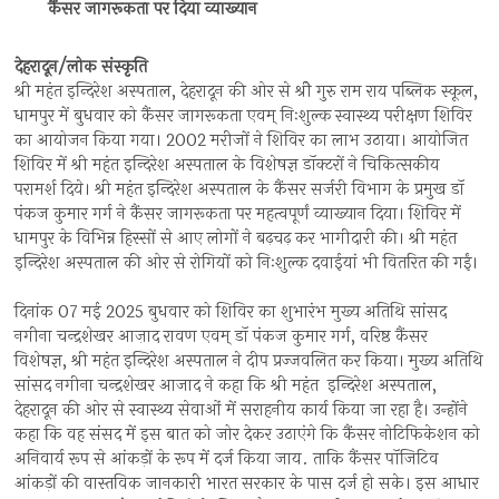
कैंसर जागरूकता पर दिया व्याख्यान
देहरादून/लोक संस्कृति
श्री महंत इन्दिरेश अस्पताल, देहरादून की ओर से श्रीे गुरु राम राय पब्लिक स्कूल,
धामपुर में बुधवार को कैंसर जागरूकता एवम् निःशुल्क स्वास्थ्य परीक्षण शिविर
का आयोजन किया गया। 2002 मरीजों ने शिविर का लाभ उठाया। आयोजित
शिविर में श्री महंत इन्दिरेश अस्पताल के विशेषज्ञ डॉक्टरों ने चिकित्सकीय
परामर्श दिये। श्री महंत इन्दिरेश अस्पताल के कैंसर सर्जरी विभाग के प्रमुख डॉ
पंकज कुमार गर्ग ने कैंसर जागरूकता पर महत्वपूर्णं व्याख्यान दिया। शिविर में
धामपुर के विभिन्न हिस्सों से आए लोगों ने बढ़चढ़ कर भागीदारी की। श्री महंत
इन्दिरेश अस्पताल की ओर से रोगियों को निःशुल्क दवाईयां भी वितरित की गईं।
दिनांक 07 मई 2025 बुधवार को शिविर का शुभारंभ मुख्य अतिथि सांसद
नगीना चन्द्रशेखर आज़ाद रावण एवम् डॉ पंकज कुमार गर्ग, वरिष्ठ कैंसर
विशेषज्ञ, श्री महंत इन्दिरेश अस्पताल ने दीप प्रज्जवलित कर किया। मुख्य अतिथि
सांसद नगीना चन्द्रशेखर आजाद ने कहा कि श्री महंत इन्दिरेश अस्पताल,
देहरादून की ओर से स्वास्थ्य सेवाओं में सराहनीय कार्य किया जा रहा है। उन्होंने
कहा कि वह संसद में इस बात को जोर देकर उठाएंगे कि कैंसर नोटिफिकेशन को
अनिवार्य रूप से आंकड़ों के रूप में दर्ज किया जाय. ताकि कैंसर पॉजिटिव
आंकड़ों की वास्तविक जानकारी भारत सरकार के पास दर्ज हो सके। इस आधार