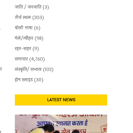
जाति / जनजाति
(3)
तीर्थ स्थल
(203)
बोली भाषा
(6)
ल
मेले/त्यौहार
(98)
रहन-सहन
(9)
समाचार
(4,760)
ला
संस्कृति/ सभ्यता
(102)
होम स्लाइड
(311)
LATEST NEWS