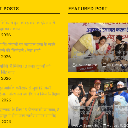
T POSTS
FEATURED POST
 शिविर में गूंजा कांवड़ यात्रा के दौरान नारी
क्षा का संकल्प
, 2026
युवा निशानेबाजों पर जसपाल राणा के सपने
े की जिम्मेदारी : रेखा आर्या
‘सम्मान सेतु’ शिविर में गूंजा कांवड़ या
, 2026
दौरान नारी सम्मान व सुरक्षा का संक
Lok Sanskriti
August 8, 2
य कम्पनियों में मिलेगा 10 हजार युवाओं को
 सिंह रावत
, 2026
ादून आर्थिक कॉरिडोर से जुड़ी 12 किमी
बाईपास परियोजना का डीएम ने किया निरीक्षण
, 2026
उत्तराखंड: युवा निशानेबाजों पर जस
 पुरस्कार के लिए 13 वीरांगनाओं का चयन, 8
के सपने को साकार करने की जिम्मेदा
रादून में होगा राज्य स्तरीय सम्मान समारोह
रेखा आर्या
, 2026
Lok Sanskriti
August 8, 2