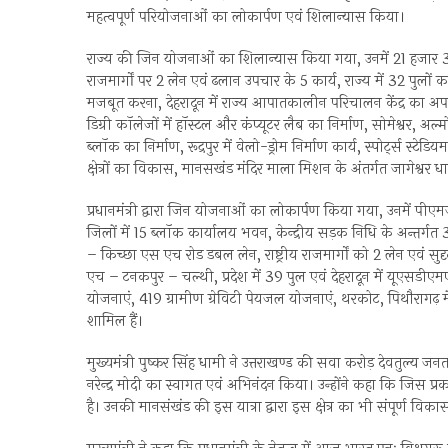
महत्वपूर्ण परियोजनाओं का लोकार्पण एवं शिलान्यास किया।
राज्य की जिन योजनाओं का शिलान्यास किया गया, उनमें 21 हजार 398
राजमार्गों पर 2 लेन एवं ढलान उपचार के 5 कार्य, राज्य में 32 पुल
मजबूत करना, देहरादून में राज्य आपातकालीन परिचालन केंद्र का अ
डिग्री कॉलेजों में हॉस्टल और कंप्यूटर लैब का निर्माण, सोमेश्वर, अ
ब्लॉक का निर्माण, रूद्रपुर में वेलो-ड्रोम निर्माण कार्य, स्पोर्ट्स स्टे
क्षेत्रों का विकास, मानसखंड मंदिर माला मिशन के अंतर्गत जागेश्वर
प्रधानमंत्री द्वारा जिन योजनाओं का लोकार्पण किया गया, उनमें पीए
जिलों में 15 ब्लॉक कार्यालय भवन, केन्द्रीय सड़क निधि के अन्तर्ग
– किच्छा एस एच रोड डबल लेन, राष्ट्रीय राजमार्गों को 2 लेन एव
एच – टनकपुर – चल्थी, प्रदेश में 39 पुल एवं देहरादून में यूएस
योजनाएं, 419 ग्रामीण ग्रेविटी पेयजल योजनाएं, थरकोट, पिथौरागढ़ 
शामिल हैं।
मुख्यमंत्री पुष्कर सिंह धामी ने उत्तराखण्ड की सवा करोड़ देवतुल्य जनत
नरेन्द्र मोदी का स्वागत एवं अभिनंदन किया। उन्होंने कहा कि जिस प्रकार
है। उनकी मानसंखंड की इस यात्रा द्वारा इस क्षेत्र का भी संपूर्ण विका