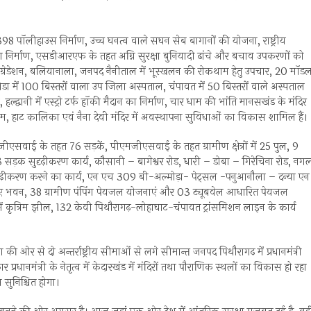
 पॉलीहाउस निर्माण, उच्च घनत्व वाले सघन सेब बागानों की योजना, राष्ट्रीय
ों का निर्माण, एसडीआरएफ के तहत अग्नि सुरक्षा बुनियादी ढांचे और बचाव उपकरणों को
पग्रेडेशन, बलियानाला, जनपद नैनीताल में भूस्खलन की रोकथाम हेतु उपचार, 20 मॉड
ल्मोडा में 100 बिस्तरों वाला उप जिला अस्पताल, चंपावत में 50 बिस्तरों वाले अस्पताल
डियम, हल्द्वानी में एस्ट्रो टर्फ हॉकी मैदान का निर्माण, चार धाम की भांति मानसखंड के मंदिर
 धाम, हाट कालिका एवं नैना देवी मंदिर में अवस्थापना सुविधाओं का विकास शामिल हैं।
मजीएसवाई के तहत 76 सड़कें, पीएमजीएसवाई के तहत ग्रामीण क्षेत्रों में 25 पुल, 9
त 3 सड़क सुदृढ़ीकरण कार्य, कौसानी – बागेश्वर रोड, धारी – डोबा – गिरेचिना रोड, नग
ं सुदृढ़ीकरण करने का कार्य, एन एच 309 बी-अल्मोड़ा- पेट्सल -पनुआनौला – दन्या एन
डीएमए भवन, 38 ग्रामीण पंपिंग पेयजल योजनाएं और 03 ट्यूबवेल आधारित पेयजल
में कृत्रिम झील, 132 केवी पिथौरागढ़-लोहाघाट-चंपावत ट्रांसमिशन लाइन के कार्य
ा की ओर से दो अन्तर्राष्ट्रीय सीमाओं से लगे सीमान्त जनपद पिथौरागढ़ में प्रधानमंत्री
 प्रधानमंत्री के नेतृत्व में केदारखंड में मंदिरों तथा पौराणिक स्थलों का विकास हो रहा
स सुनिश्चित होगा।