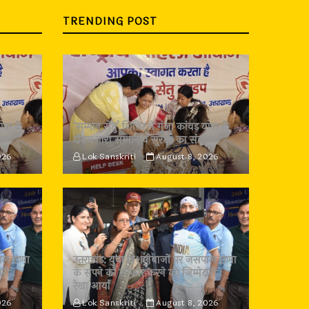
TRENDING POST
त्रा के
‘सम्मान सेतु’ शिविर में गूंजा कांवड़ यात्रा के
ल्प
दौरान नारी सम्मान व सुरक्षा का संकल्प
026
Lok Sanskriti
August 8, 2026
पाल राणा
उत्तराखंड: युवा निशानेबाजों पर जसपाल राणा
री :
के सपने को साकार करने की जिम्मेदारी :
रेखा आर्या
026
Lok Sanskriti
August 8, 2026