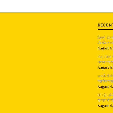
RECEN
दिल्ली-देहर
ग्रीनफील्ड 
August 6
तीलू रौतेली
अगस्त को देह
August 6
कुमाऊँ में 
एसजीआरआर ग
August 4
श्री महंत इन्
के बाद भी 
August 4