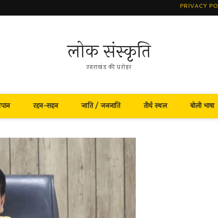
PRIVACY PO
लोक संस्कृति
उत्तराखंड की धरोहर
नपान
रहन-सहन
जाति / जनजाति
तीर्थ स्थल
बोली भाषा