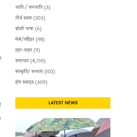
जाति / जनजाति
(3)
तीर्थ स्थल
(203)
बोली भाषा
(6)
मेले/त्यौहार
(98)
रहन-सहन
(9)
ी
समाचार
(4,759)
संस्कृति/ सभ्यता
(102)
होम स्लाइड
(309)
LATEST NEWS
ं
य