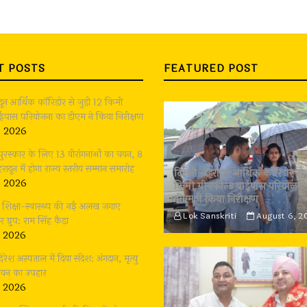
T POSTS
FEATURED POST
ादून आर्थिक कॉरिडोर से जुड़ी 12 किमी
बाईपास परियोजना का डीएम ने किया निरीक्षण
, 2026
 पुरस्कार के लिए 13 वीरांगनाओं का चयन, 8
रादून में होगा राज्य स्तरीय सम्मान समारोह
दिल्ली-देहरादून आर्थिक कॉरिडोर से 
, 2026
किमी ग्रीनफील्ड बाईपास परियोजना
डीएम ने किया निरीक्षण
भी शिक्षा-स्वास्थ्य की नई अलख जगाए
Lok Sanskriti
August 6, 2
्रुप: राम सिंह कैड़ा
, 2026
दिरेश अस्पताल में दिया संदेश: अंगदान, मृत्यु
जीवन का उपहार
, 2026