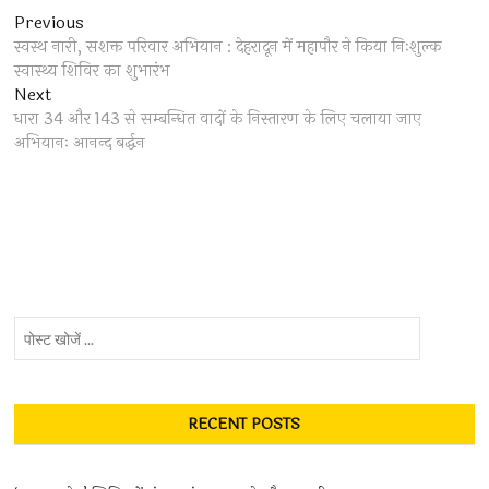
Post
Previous
Previous
post:
स्वस्थ नारी, सशक्त परिवार अभियान : देहरादून में महापौर ने किया निःशुल्क
navigation
स्वास्थ्य शिविर का शुभारंभ
Next
Next
post:
धारा 34 और 143 से सम्बन्धित वादों के निस्तारण के लिए चलाया जाए
अभियानः आनन्द बर्द्धन
पोस्ट
खोजें
...
RECENT POSTS