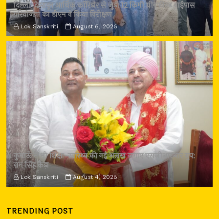
दिल्ली-देहरादून आर्थिक कॉरिडोर से जुड़ी 12 किमी ग्रीनफील्ड बाईपास
परियोजना का डीएम ने किया निरीक्षण
Lok Sanskriti
August 6, 2026
कुमाऊँ में भी शिक्षा-स्वास्थ्य की नई अलख जगाए एसजीआरआर ग्रुप:
राम सिंह कैड़ा
Lok Sanskriti
August 4, 2026
TRENDING POST