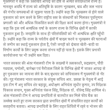
मुख्यमंत्री ने कहा कि उत्तराखंड आपदा की दृष्टि से अत्यंत संवेदनशील राज्य है।
मानसून अवधि में राज्य को अतिवृष्टि के कारण भूस्खलन, बाढ और जल भराव
की गंभीर समस्याओं से जूझना पड़ता है। उन्होंने कहा कि भूस्खलन से होने वाले
नुकसान को कम करने के लिए राष्ट्रीय स्तर के संस्थानों को मिलकर पूर्वानुमान
प्रणाली को और अधिक विकसित करने की दिशा कार्य करना होगा। मुख्यमंत्री ने
कहा कि इस वर्ष अत्यधिक वर्षा के कारण राज्य के विभिन्न क्षेत्रों में काफी
नुकसान हुआ है। जनहानि के साथ ही परिसंपत्तियों को भी अत्यधिक क्षति पहॅुंची
है। उन्होंने कहा कि राज्य के पर्वतीय क्षेत्रों में बादल फटने व भूस्खलन की घटनाओं
से जमीन का स्थाई नुकसान होता है, ऐसी जगहों को दोबारा खेती-बाड़ी या
निर्माण कार्यों के लिए प्रयुक्त करना संभव नहीं हो पाता है। इसके लिए प्रभावी
कार्ययोजना पर भी उन्होंने बल दिया।
भारत सरकार की अंतर मंत्रालयी टीम के सदस्यों ने उत्तरकाशी, रूद्रप्रयाग, पौड़ी
गढवाल, चमोली, बागेश्वर एवं नैनीताल जिले के विभिन्न क्षेत्रों में जाकर आपदा से
हुए नुकसान का जायजा लेने के बाद बुधवार को सचिवालय में मुख्यमंत्री से भेंट
की। गृह मंत्रालय भारत सरकार के संयुक्त सचिव आर. प्रसन्ना के नेतृत्व में आई
इस टीम में अनु सचिव शेर बहादुर, अधीक्षण अभियंता सुधीर कुमार, उप निदेशक
विकास सचान, मुख्य अभियंता पंकज सिंह, निदेशक डॉ. वीरेन्द्र सिंह शामिल थे।
अंतर मंत्रालयी टीम ने आपदा प्रभावितों से बातचीत कर मिले फीड बैक का
उल्लेख करते हुए राज्य सरकार द्वारा प्रभावित क्षेत्रों में संचालित राहत कार्यों को
सराहनीय बताया। आपदा प्रभावितों के लिए राहत शिविरों में रहने व भोजन की