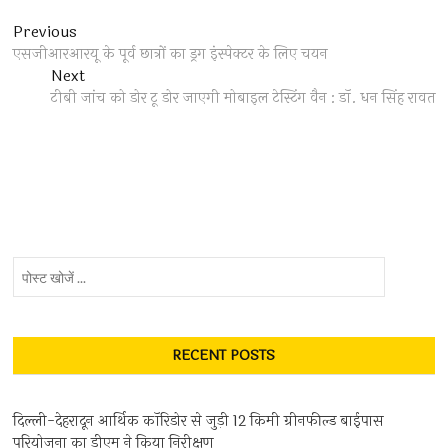
Post
Previous
Previous
post:
एसजीआरआरयू के पूर्व छात्रों का ड्रग इंस्पेक्टर के लिए चयन
navigation
Next
Next
post:
टीबी जांच को डोर टू डोर जाएगी मोबाइल टेस्टिंग वैन : डॉ. धन सिंह रावत
पोस्ट
खोजें
...
RECENT POSTS
दिल्ली-देहरादून आर्थिक कॉरिडोर से जुड़ी 12 किमी ग्रीनफील्ड बाईपास
परियोजना का डीएम ने किया निरीक्षण