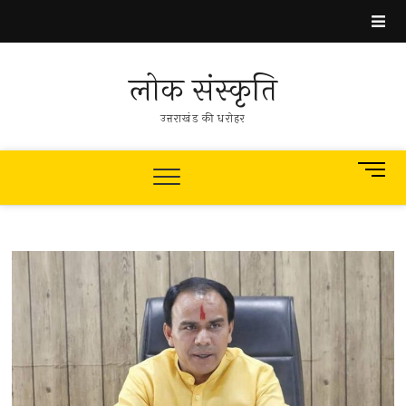
Skip
to
content
लोक संस्कृति
उत्तराखंड की धरोहर
M
e
n
u
B
u
t
t
o
n