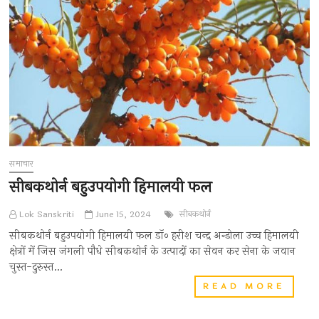
समाचार
सीबकथोर्न बहुउपयोगी हिमालयी फल
Lok Sanskriti
June 15, 2024
सीबकथोर्न
सीबकथोर्न बहुउपयोगी हिमालयी फल डॉ० हरीश चन्द्र अन्डोला उच्च हिमालयी
क्षेत्रों में जिस जंगली पौधे सीबकथोर्न के उत्पादों का सेवन कर सेना के जवान
चुस्त-दुरुस्त…
सीबकथो
READ MORE
बहुउप
हिमाल