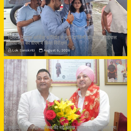
दिल्ली-देहरादून आर्थिक कॉरिडोर से जुड़ी 12 किमी ग्रीनफील्ड बाईपास
परियोजना का डीएम ने किया निरीक्षण
Lok Sanskriti
August 6, 2026
कुमाऊँ में भी शिक्षा-स्वास्थ्य की नई अलख जगाए एसजीआरआर ग्रुप: