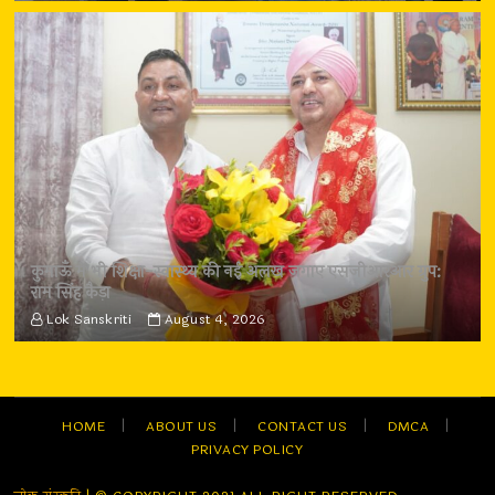
कुमाऊँ में भी शिक्षा-स्वास्थ्य की नई अलख जगाए एसजीआरआर ग्रुप:
राम सिंह कैड़ा
Lok Sanskriti
August 4, 2026
HOME
ABOUT US
CONTACT US
DMCA
PRIVACY POLICY